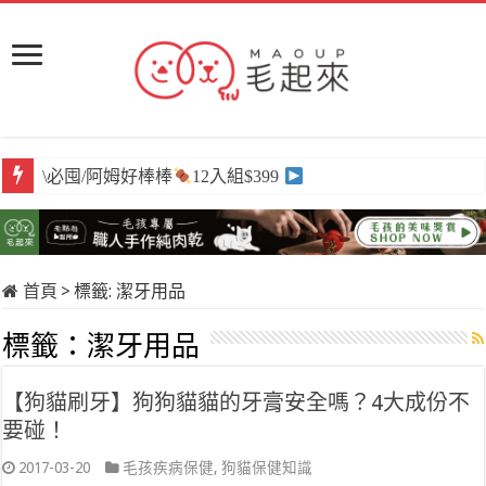
\必囤/阿姆好棒棒
12入組$399
首頁
>
標籤:
潔牙用品
標籤：
潔牙用品
【狗貓刷牙】狗狗貓貓的牙膏安全嗎？4大成份不
要碰！
2017-03-20
毛孩疾病保健
,
狗貓保健知識