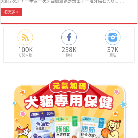
天刷2次牙，一年做一次牙齒檢查還是清出了一堆牙結石(つд⊂ …
看更多 »
100K
238K
37K
訂閱人數
粉絲
關注