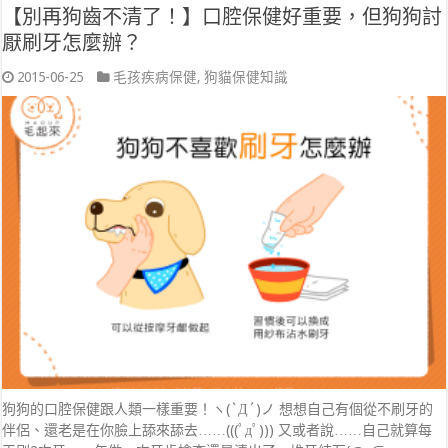
【別再狗齒不清了！】口腔保健好重要，但狗狗討
厭刷牙怎麼辦？
2015-06-25
毛孩疾病保健
,
狗貓保健知識
狗狗的口腔保健跟人類一樣重要！ヽ(`Д´)ノ 想想自己有個從不刷牙的
伴侶、還老是在你臉上舔來舔去……(((ﾟдﾟ))) 又或者說……自己就算每