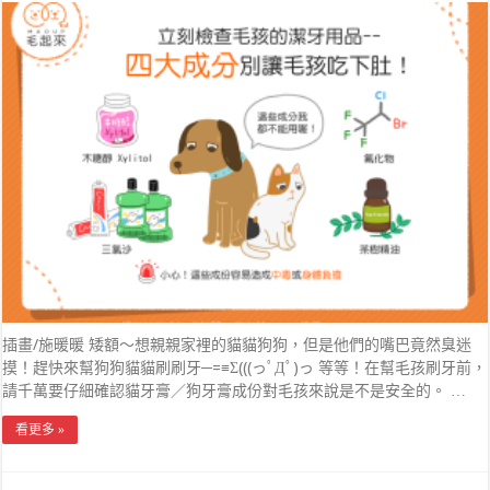
插畫/施暖暖 矮額～想親親家裡的貓貓狗狗，但是他們的嘴巴竟然臭迷
摸！趕快來幫狗狗貓貓刷刷牙─=≡Σ(((っﾟДﾟ)っ 等等！在幫毛孩刷牙前，
請千萬要仔細確認貓牙膏／狗牙膏成份對毛孩來說是不是安全的。 …
看更多 »