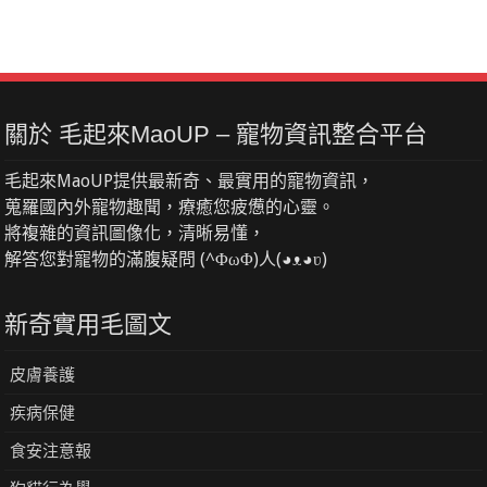
關於 毛起來MaoUP – 寵物資訊整合平台
毛起來MaoUP提供最新奇、最實用的寵物資訊，
蒐羅國內外寵物趣聞，療癒您疲憊的心靈。
將複雜的資訊圖像化，清晰易懂，
解答您對寵物的滿腹疑問 (^ΦωΦ)人(◕ᴥ◕ʋ)
新奇實用毛圖文
皮膚養護
疾病保健
食安注意報