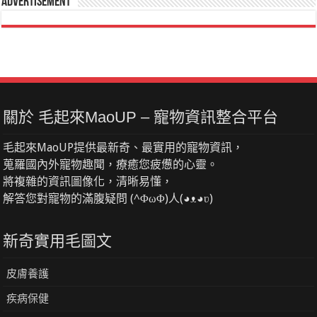
Advertisement
關於 毛起來MaoUP – 寵物資訊整合平台
毛起來MaoUP提供最新奇、最實用的寵物資訊，
蒐羅國內外寵物趣聞，療癒您疲憊的心靈。
將複雜的資訊圖像化，清晰易懂，
解答您對寵物的滿腹疑問 (^ΦωΦ)人(◕ᴥ◕ʋ)
新奇實用毛圖文
皮膚養護
疾病保健