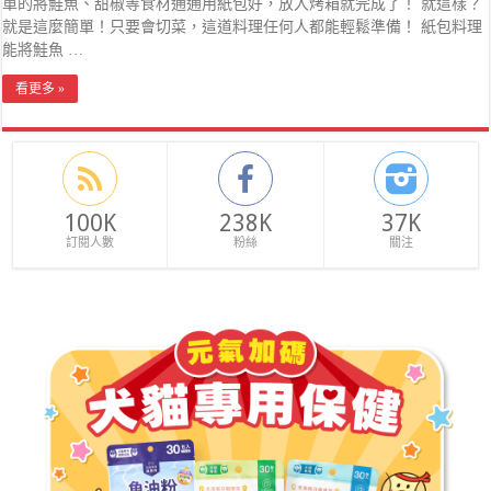
單的將鮭魚、甜椒等食材通通用紙包好，放入烤箱就完成了！ 就這樣？
就是這麼簡單！只要會切菜，這道料理任何人都能輕鬆準備！ 紙包料理
能將鮭魚 …
看更多 »
100K
238K
37K
訂閱人數
粉絲
關注