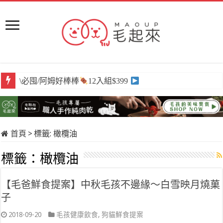
\必囤/阿姆好棒棒
12入組$399
首頁
>
標籤:
橄欖油
標籤：
橄欖油
【毛爸鮮食提案】中秋毛孩不邊緣～白雪映月燒菓
子
2018-09-20
毛孩健康飲食
,
狗貓鮮食提案