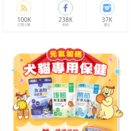
100K
238K
37K
訂閱人數
粉絲
關注