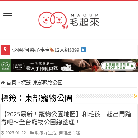
\必囤/阿姆好棒棒
12入組$399
首頁
>
標籤:
東部寵物公園
標籤：
東部寵物公園
【2025最新！寵物公園地圖】和毛孩一起出門踏
青吧～全台寵物公園總整理！
2025-01-22
毛孩好生活
,
狗貓出門趣