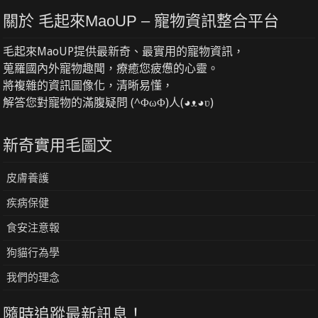
關於 毛起來MaoUP – 寵物資訊整合平台
毛起來MaoUP提供最新奇、最實用的寵物資訊，
蒐羅國內外寵物趣聞，療癒您疲憊的心靈。
將複雜的資訊圖像化，清晰易懂，
解答您對寵物的滿腹疑問 (^ΦωΦ)人(◕ᴥ◕ʋ)
新奇實用毛圖文
皮膚養護
疾病保健
食安注意報
狗貓行為學
我們的理念
隨時追蹤最新訊息！