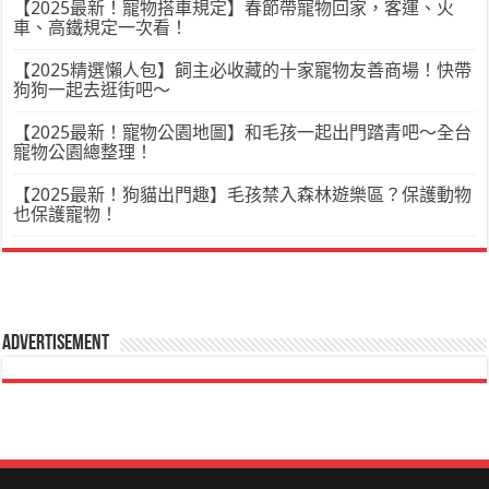
【2025最新！寵物搭車規定】春節帶寵物回家，客運、火
車、高鐵規定一次看！
【2025精選懶人包】飼主必收藏的十家寵物友善商場！快帶
狗狗一起去逛街吧～
【2025最新！寵物公園地圖】和毛孩一起出門踏青吧～全台
寵物公園總整理！
【2025最新！狗貓出門趣】毛孩禁入森林遊樂區？保護動物
也保護寵物！
Advertisement