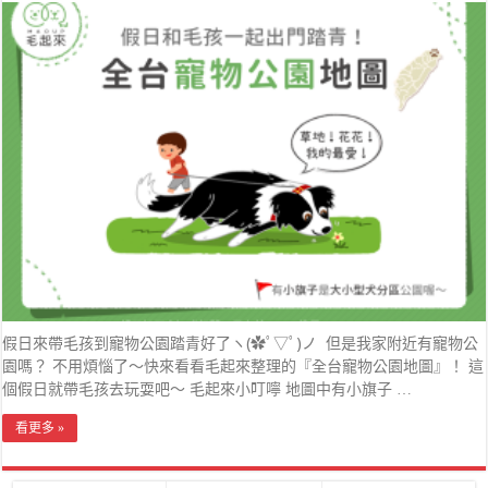
假日來帶毛孩到寵物公園踏青好了ヽ(✿ﾟ▽ﾟ)ノ 但是我家附近有寵物公
園嗎？ 不用煩惱了～快來看看毛起來整理的『全台寵物公園地圖』！ 這
個假日就帶毛孩去玩耍吧～ 毛起來小叮嚀 地圖中有小旗子 …
看更多 »