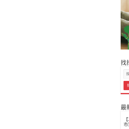
找
最
【
市