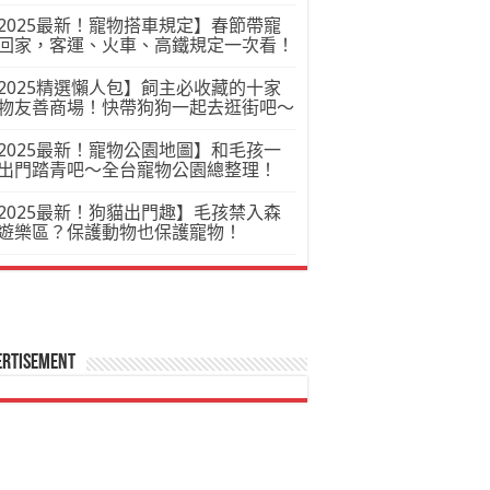
2025最新！寵物搭車規定】春節帶寵
回家，客運、火車、高鐵規定一次看！
2025精選懶人包】飼主必收藏的十家
物友善商場！快帶狗狗一起去逛街吧～
2025最新！寵物公園地圖】和毛孩一
出門踏青吧～全台寵物公園總整理！
2025最新！狗貓出門趣】毛孩禁入森
遊樂區？保護動物也保護寵物！
ertisement