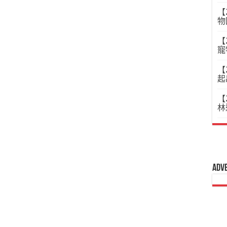
【
物
【
寵
【
起
【
林
Adv