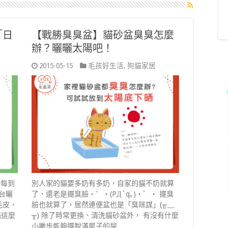
「日
【戰勝臭臭盆】貓砂盆臭臭怎麼
辦？曬曬太陽吧！
2015-05-15
毛孩好生活
,
狗貓家居
是每到
別人家的貓要多奶有多奶，自家的貓不奶就算
台曬
了，還老是擺臭臉・゜・(PД`q｡)・゜・ 擺臭
毛皮，
臉也就算了，居然連便盆也是「臭咪謀」(╥﹏
貓這麼
╥) 除了時常更換、清洗貓砂盆外， 有沒有什麼
小撇步能夠擺脫滿屋子的屎 …