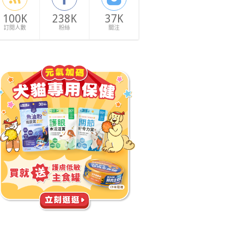
100K
238K
37K
訂閱人數
粉絲
關注