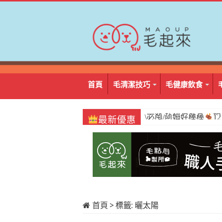
首頁
毛清潔技巧
毛健康飲食
\必囤/阿姆好棒棒
1
最新優惠
首頁
>
標籤:
曬太陽