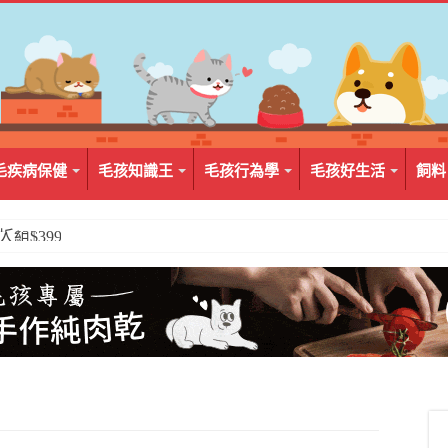
毛疾病保健
毛孩知識王
毛孩行為學
毛孩好生活
飼料
2入組$399