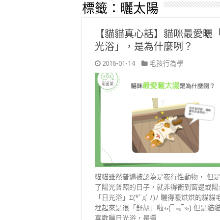
標籤：
曬太陽
【貓貓真心話】貓咪最愛曬
光浴」，是為什麼咧？
2016-01-14
毛孩行為學
貓貓雖然普遍被認為是夜行性動物， 但
了陽光普照的日子，就非得衝到窗邊或陽
「日光浴」Σ(*ﾟдﾟﾉ)ﾉ 曬得暖烘烘的貓貓
埋起來是很「舒胡」啦ԅ(¯﹃¯ԅ) 但是貓
喜歡曬日光浴，是還 …