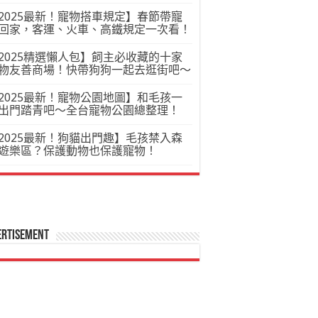
2025最新！寵物搭車規定】春節帶寵
回家，客運、火車、高鐵規定一次看！
2025精選懶人包】飼主必收藏的十家
物友善商場！快帶狗狗一起去逛街吧～
2025最新！寵物公園地圖】和毛孩一
出門踏青吧～全台寵物公園總整理！
2025最新！狗貓出門趣】毛孩禁入森
遊樂區？保護動物也保護寵物！
ertisement