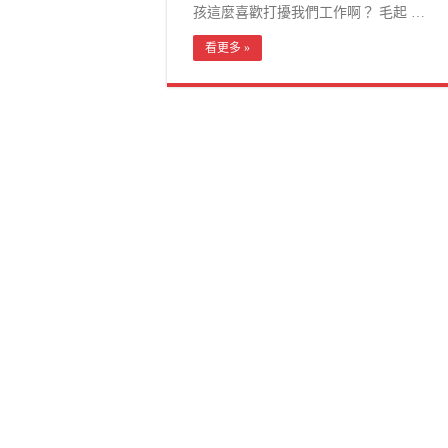
孩這麼喜歡打擾我們工作啊？ 毛起 …
看更多 »