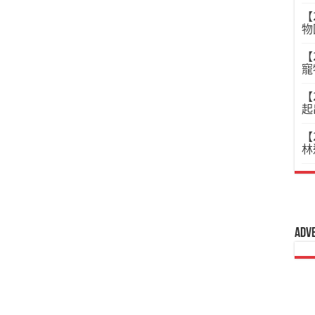
【
物
【
寵
【
起
【
林
Adv