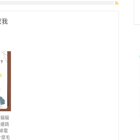
麼我
？
的貓貓
腳邊跳
桌電
什麼毛