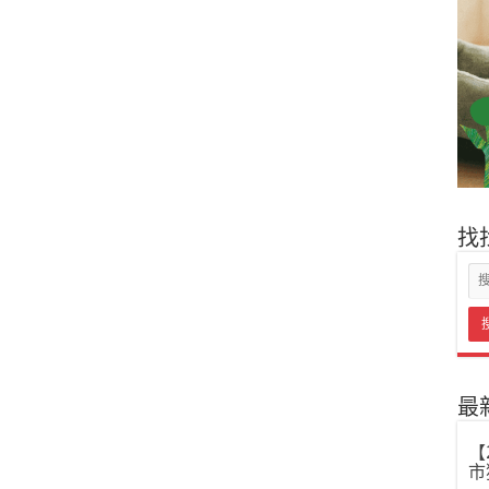
找
最
【
市