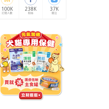
100K
238K
37K
訂閱人數
粉絲
關注