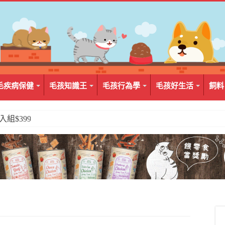
毛疾病保健
毛孩知識王
毛孩行為學
毛孩好生活
飼料
2入組$399