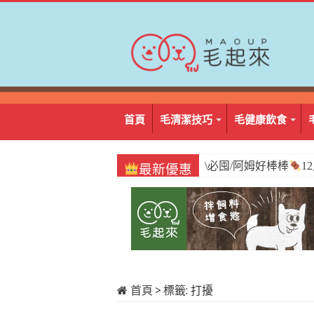
首頁
毛清潔技巧
毛健康飲食
\必囤/阿姆好棒棒
1
最新優惠
首頁
>
標籤:
打擾