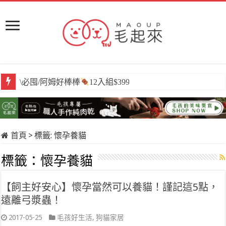
\必囤/阿姆好棒棒
12入組$399
首頁
>
標籤:
懷孕養貓
標籤：
懷孕養貓
【飼主好安心】懷孕當然可以養貓！謹記這5點，
遠離弓漿蟲！
2017-05-25
毛孩好生活
,
狗貓家居