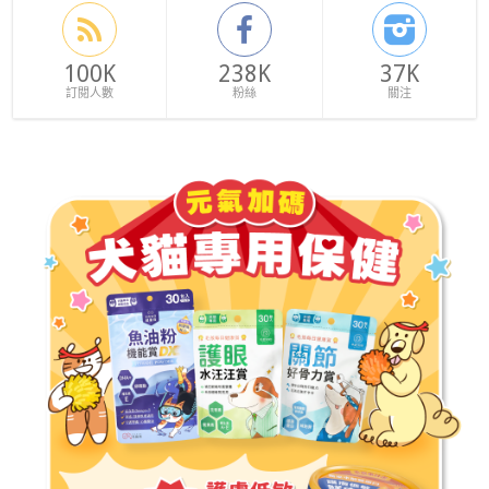
100K
238K
37K
訂閱人數
粉絲
關注