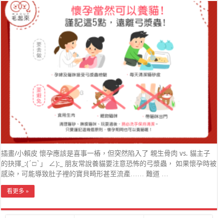
插畫/小賴皮 懷孕應該是喜事一樁，但突然陷入了 親生骨肉 vs. 貓主子
的抉擇_:(´□`」 ∠):_ 朋友常說養貓要注意恐怖的弓漿蟲， 如果懷孕時被
感染，可能導致肚子裡的寶貝畸形甚至流產…… 難道 …
看更多 »