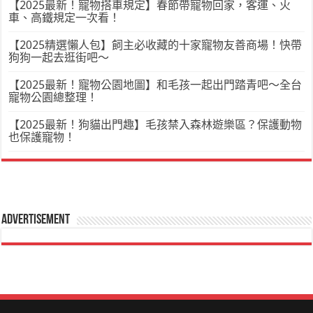
【2025最新！寵物搭車規定】春節帶寵物回家，客運、火
車、高鐵規定一次看！
【2025精選懶人包】飼主必收藏的十家寵物友善商場！快帶
狗狗一起去逛街吧～
【2025最新！寵物公園地圖】和毛孩一起出門踏青吧～全台
寵物公園總整理！
【2025最新！狗貓出門趣】毛孩禁入森林遊樂區？保護動物
也保護寵物！
Advertisement