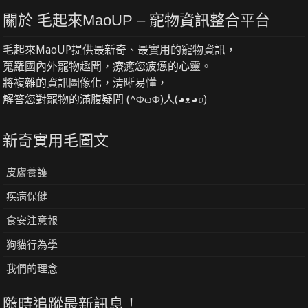
關於 毛起來MaoUP – 寵物資訊整合平台
毛起來MaoUP提供最新奇、最實用的寵物資訊，
蒐羅國內外寵物趣聞，療癒您疲憊的心靈。
將複雜的資訊圖像化，清晰易懂，
解答您對寵物的滿腹疑問 (^ΦωΦ)人(◕ᴥ◕ʋ)
新奇實用毛圖文
皮膚養護
疾病保健
食安注意報
狗貓行為學
我們的理念
隨時追蹤最新訊息！