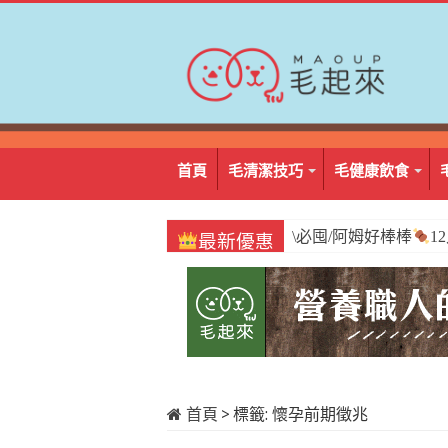
首頁
毛清潔技巧
毛健康飲食
\必囤/阿姆好棒棒
1
最新優惠
首頁
>
標籤:
懷孕前期徵兆