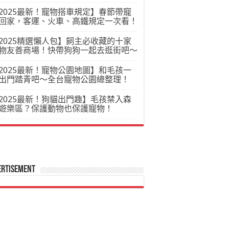
2025最新！寵物搭車規定】春節帶寵
回家，客運、火車、高鐵規定一次看！
2025精選懶人包】飼主必收藏的十家
物友善商場！快帶狗狗一起去逛街吧～
2025最新！寵物公園地圖】和毛孩一
出門踏青吧～全台寵物公園總整理！
2025最新！狗貓出門趣】毛孩禁入森
遊樂區？保護動物也保護寵物！
ertisement