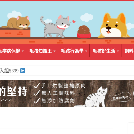
毛疾病保健
毛孩知識王
毛孩行為學
毛孩好生活
飼料
2入組$399