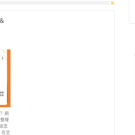
＆
？ 飼
來整理
該怎
，在交