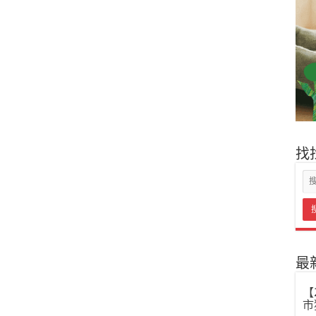
找
最
【
市