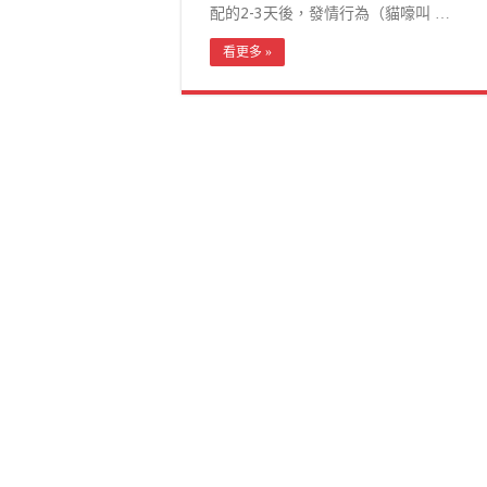
配的2-3天後，發情行為（貓嚎叫 …
看更多 »