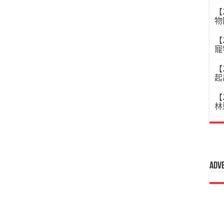
【
物
【
寵
【
起
【
林
Adv