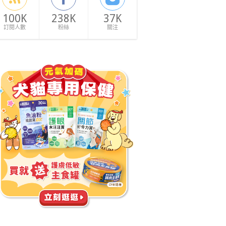
100K
238K
37K
訂閱人數
粉絲
關注