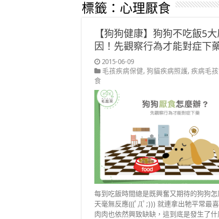
標籤：
心理厭食
【狗狗健康】狗狗不吃飯5大
因！先觀察行為才能對症下
2015-06-09
毛孩疾病保健
,
狗貓疾病照護
,
疾病毛孩
食
每到吃飯時間總是既興奮又期待的狗狗怎
天毫無反應(((ﾟДﾟ;))) 就連拿出牠平常最
肉肉也依然興致缺缺，這到底是發生了什