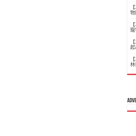
【
物
【
寵
【
起
【
林
Adv