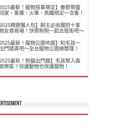
2025最新！寵物搭車規定】春節帶寵
回家，客運、火車、高鐵規定一次看！
2025精選懶人包】飼主必收藏的十家
物友善商場！快帶狗狗一起去逛街吧～
2025最新！寵物公園地圖】和毛孩一
出門踏青吧～全台寵物公園總整理！
2025最新！狗貓出門趣】毛孩禁入森
遊樂區？保護動物也保護寵物！
ertisement