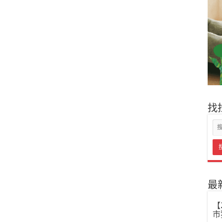
找
最
【
市