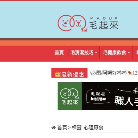
首頁
毛清潔技巧
毛健康飲食
\必囤/阿姆好棒棒
1
最新優惠
首頁
>
標籤:
心理厭食