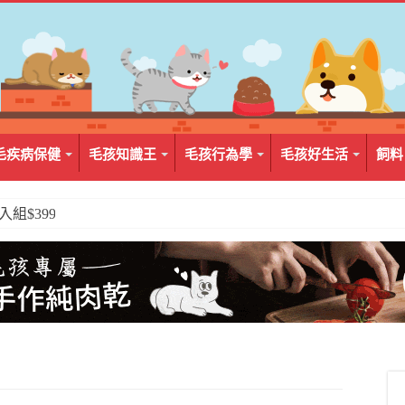
毛疾病保健
毛孩知識王
毛孩行為學
毛孩好生活
飼料
2入組$399