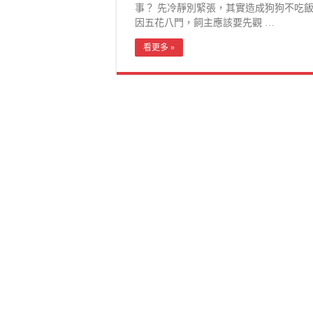
事？ 先冷靜別緊張，其實造成狗狗不吃
因五花八門，飼主應該要先觀 …
看更多 »