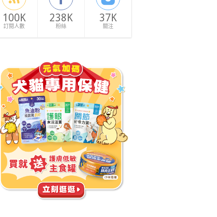
100K
238K
37K
訂閱人數
粉絲
關注