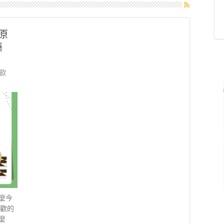
原
藥
飲
麼今
喜歡的
麼