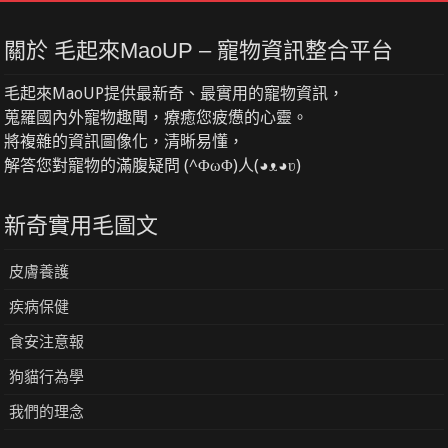
關於 毛起來MaoUP – 寵物資訊整合平台
毛起來MaoUP提供最新奇、最實用的寵物資訊，
蒐羅國內外寵物趣聞，療癒您疲憊的心靈。
將複雜的資訊圖像化，清晰易懂，
解答您對寵物的滿腹疑問 (^ΦωΦ)人(◕ᴥ◕ʋ)
新奇實用毛圖文
皮膚養護
疾病保健
食安注意報
狗貓行為學
我們的理念