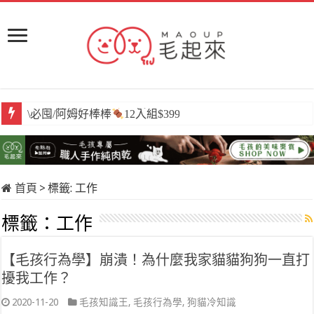
\必囤/阿姆好棒棒
12入組$399
首頁
>
標籤:
工作
標籤：
工作
【毛孩行為學】崩潰！為什麼我家貓貓狗狗一直打
擾我工作？
2020-11-20
毛孩知識王
,
毛孩行為學
,
狗貓冷知識