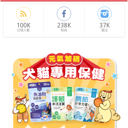
100K
238K
37K
訂閱人數
粉絲
關注