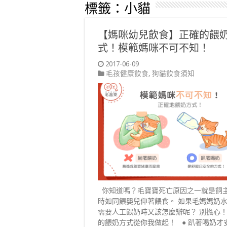
標籤：
小貓
【媽咪幼兒飲食】正確的餵
式！模範媽咪不可不知！
2017-06-09
毛孩健康飲食
,
狗貓飲食須知
你知道嗎？毛寶寶死亡原因之一就是飼
時如同餵嬰兒仰著餵食。 如果毛媽媽奶
需要人工餵奶時又該怎麼辦呢？ 別擔心
的餵奶方式從你我做起！ ● 趴著喝奶才