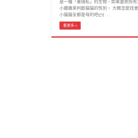
是一種「重隱私」的生物，如果要依照有
小雞雞來判斷貓貓的性別， 大概怎麼找
小貓貓全都是母的吧ლ( …
看更多 »