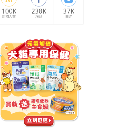
100K
238K
37K
訂閱人數
粉絲
關注