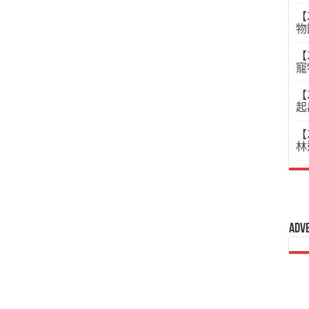
【
物
【
寵
【
起
【
林
Adv