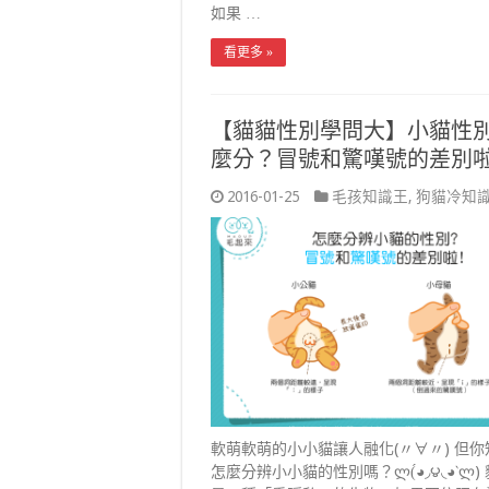
如果 …
看更多 »
【貓貓性別學問大】小貓性
麼分？冒號和驚嘆號的差別
2016-01-25
毛孩知識王
,
狗貓冷知
軟萌軟萌的小小貓讓人融化(〃∀〃) 但你
怎麼分辨小小貓的性別嗎？ლ(́◕◞౪◟◕‵ლ)