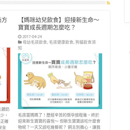
奶方
【媽咪幼兒飲食】迎接新生命～
寶寶成長週期怎麼吃？
2017-04-24
母幼毛孩飲食
,
毛孩健康飲食
,
狗貓飲食須
知
主餵奶
毛孩當媽媽了！歷經辛苦的懷孕旅程後，終於
水少，
迎來新生寶寶的喜悅～ 但新生寶寶該吃什麼食
！正確
物呢？一天又該吃幾餐呢？ 飼主別擔心，讓我
安全