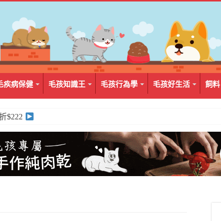
毛疾病保健
毛孩知識王
毛孩行為學
毛孩好生活
飼料
折$222
2入組$399