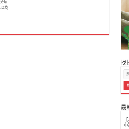
沒有
會以為
找
最
【
市