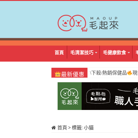
首頁
毛清潔技巧
毛健康飲食
\下殺/熱銷保健品
\必囤/阿姆好棒棒
現
1
最新優惠
首頁
>
標籤:
小貓