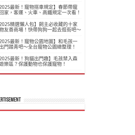
2025最新！寵物搭車規定】春節帶寵
回家，客運、火車、高鐵規定一次看！
2025精選懶人包】飼主必收藏的十家
物友善商場！快帶狗狗一起去逛街吧～
2025最新！寵物公園地圖】和毛孩一
出門踏青吧～全台寵物公園總整理！
2025最新！狗貓出門趣】毛孩禁入森
遊樂區？保護動物也保護寵物！
ertisement