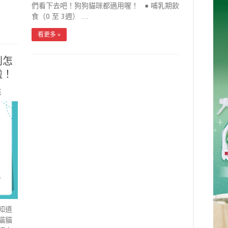
們看下去吧！狗狗貓咪都適用喔！ ● 哺乳期飲
食（0 至 3週） …
看更多 »
別怎
啦！
識
知道
 貓貓