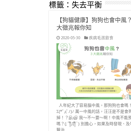
標籤：
失去平衡
【狗貓健康】狗狗也會中風
大徵兆報你知
2020-05-30
疾病毛孩飲食
人年紀大了容易腦中風，那狗狗也會嗎
Σ(*ﾟдﾟﾉ)ﾉ 萬一中風的話，汪汪是不是會
掉！？இдஇ 我～不～要～啊！中風不能
嗎？(;´༎ຶД༎ຶ`) 別擔心，如果及時發現、
醫治 …