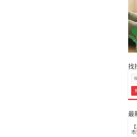
找
最
【
市