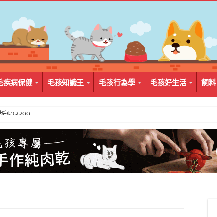
毛疾病保健
毛孩知識王
毛孩行為學
毛孩好生活
飼料
2入組$399