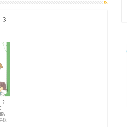
？３
！？
死
預防
及早送