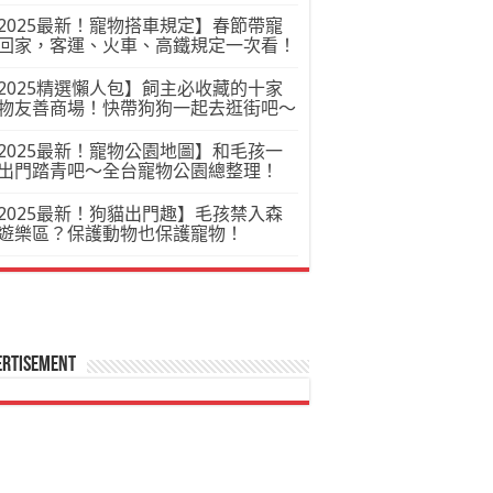
2025最新！寵物搭車規定】春節帶寵
回家，客運、火車、高鐵規定一次看！
2025精選懶人包】飼主必收藏的十家
物友善商場！快帶狗狗一起去逛街吧～
2025最新！寵物公園地圖】和毛孩一
出門踏青吧～全台寵物公園總整理！
2025最新！狗貓出門趣】毛孩禁入森
遊樂區？保護動物也保護寵物！
ertisement