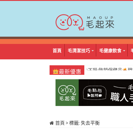
首頁
毛清潔技巧
毛健康飲食
\必囤/阿姆好棒棒
1
最新優惠
首頁
>
標籤:
失去平衡