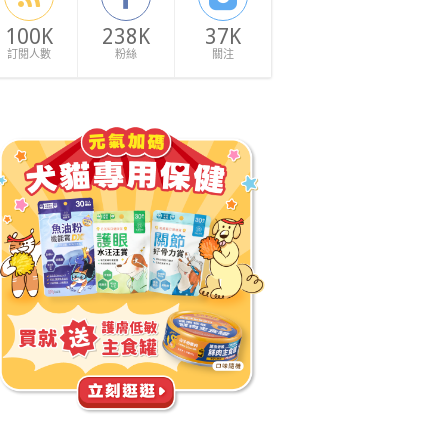
100K
238K
37K
訂閱人數
粉絲
關注