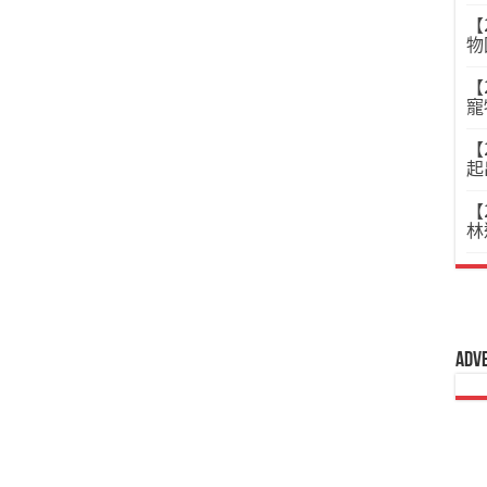
【
物
【
寵
【
起
【
林
Adv