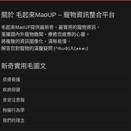
關於 毛起來MaoUP – 寵物資訊整合平台
毛起來MaoUP提供最新奇、最實用的寵物資訊，
蒐羅國內外寵物趣聞，療癒您疲憊的心靈。
將複雜的資訊圖像化，清晰易懂，
解答您對寵物的滿腹疑問 (^ΦωΦ)人(◕ᴥ◕ʋ)
新奇實用毛圖文
皮膚養護
疾病保健
食安注意報
狗貓行為學
我們的理念