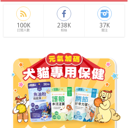
100K
238K
37K
訂閱人數
粉絲
關注