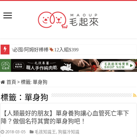
\必囤/阿姆好棒棒
12入組$399
首頁
>
標籤:
單身狗
標籤：
單身狗
【人類最好的朋友】單身養狗讓心血管死亡率下
降？做個名符其實的單身狗吧！
2018-03-05
毛孩知識王
,
狗貓冷知識