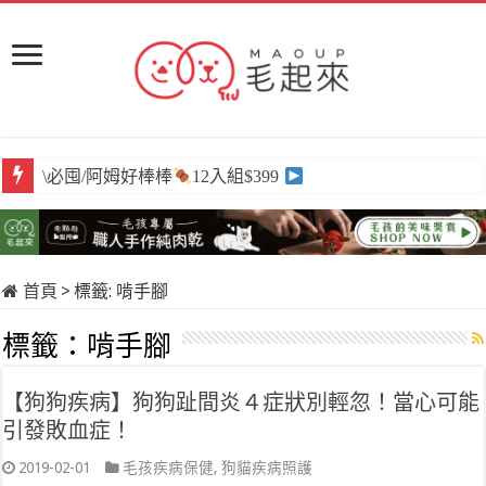
\必囤/阿姆好棒棒
12入組$399
首頁
>
標籤:
啃手腳
標籤：
啃手腳
【狗狗疾病】狗狗趾間炎４症狀別輕忽！當心可能
引發敗血症！
2019-02-01
毛孩疾病保健
,
狗貓疾病照護