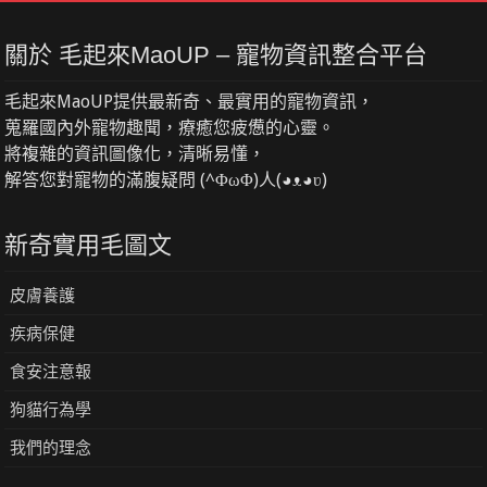
關於 毛起來MaoUP – 寵物資訊整合平台
毛起來MaoUP提供最新奇、最實用的寵物資訊，
蒐羅國內外寵物趣聞，療癒您疲憊的心靈。
將複雜的資訊圖像化，清晰易懂，
解答您對寵物的滿腹疑問 (^ΦωΦ)人(◕ᴥ◕ʋ)
新奇實用毛圖文
皮膚養護
疾病保健
食安注意報
狗貓行為學
我們的理念