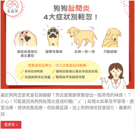
最近狗狗怎麼老是狂舔腳腳？而且感覺腳掌散發出一股奇怪的味道！？
小心！可能是因為狗狗趾間炎造成的喔(´ﾟдﾟ`) 趾間炎如果及早發現、適
當治療，很快就能痊癒。但如果延誤，加上狗狗啃咬就會惡化，嚴重的
話 …
看更多 »