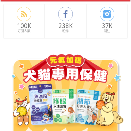
100K
238K
37K
訂閱人數
粉絲
關注