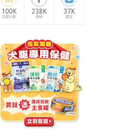
100K
238K
37K
訂閱人數
粉絲
關注