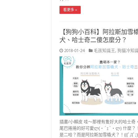
看更多 »
【狗狗小百科】阿拉斯加雪
犬、哈士奇二傻怎麼分？
2018-01-24
毛孩知識王
,
狗貓冷知
插畫/小賴皮 哇～那裡有隻好大的哈士奇
尾巴捲捲的好可愛ლ(・´ｪ`・ლ) 什麼？
是二哈？而是阿拉斯加雪橇犬？！(((ﾟДﾟ;))