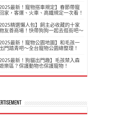
2025最新！寵物搭車規定】春節帶寵
回家，客運、火車、高鐵規定一次看！
2025精選懶人包】飼主必收藏的十家
物友善商場！快帶狗狗一起去逛街吧～
2025最新！寵物公園地圖】和毛孩一
出門踏青吧～全台寵物公園總整理！
2025最新！狗貓出門趣】毛孩禁入森
遊樂區？保護動物也保護寵物！
ertisement