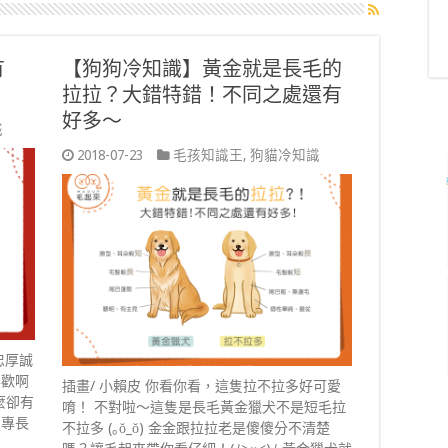
有
【狗狗冷知識】黃金就是長毛的
拉拉？大錯特錯！不同之處還有
好多～
識
2018-07-23
毛孩知識王
,
狗貓冷知識
忠厚誠
喜歡啊
插畫/ 小賴皮 你看你看，這隻拉不拉多好可愛
麼卻有
唷！ 不對啦～這隻是長毛黃金獵犬不是短毛拉
和專長
不拉多 (｡ŏ_ŏ) 金金跟拉拉老是傻傻分不清楚