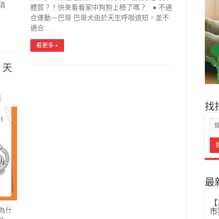
清
體質？！快來看看家中狗狗上榜了嗎？ ● 不適
合運動－巴哥 巴哥犬由於天生呼吸道短，並不
適合 …
看更多 »
？天
識
找
最
【
為什
市