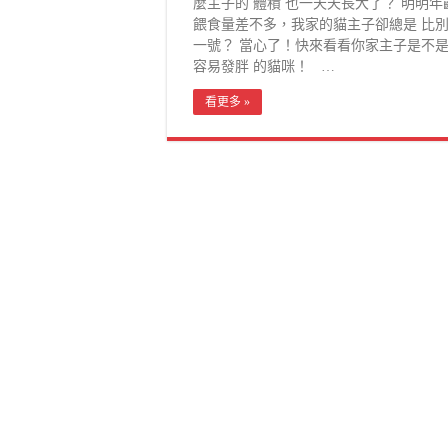
麼主子的 體積 也一天天長大了？ 明明年
餵食量差不多，我家的貓主子卻總是 比
一號？ 當心了！快來看看你家主子是不是
容易發胖 的貓咪！ …
看更多 »