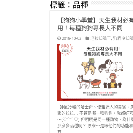
標籤：
品種
【狗狗小學堂】天生我材必
用！每種狗狗專長大不同
2018-10-03
毛孩知識王
,
狗貓冷知
帥氣冷峻的哈士奇、優雅迷人的貴賓、
懇的拉拉… 不管是哪一種狗狗，我都好
～(♡˙︶˙♡) 但明明是同一種動物，為什
那麼多品種啊？ 原來～是跟他們的功能
有 …