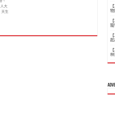
齡、
【
別人大
物
 天生
【
寵
【
起
【
林
Adv