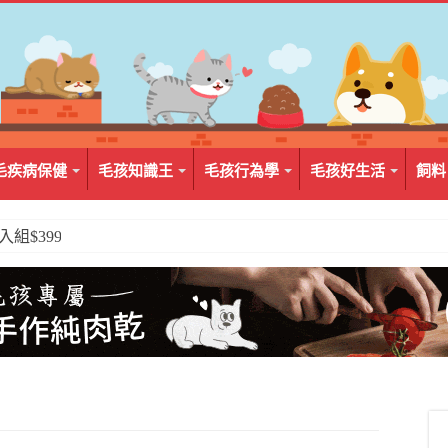
毛疾病保健
毛孩知識王
毛孩行為學
毛孩好生活
飼料
2入組$399