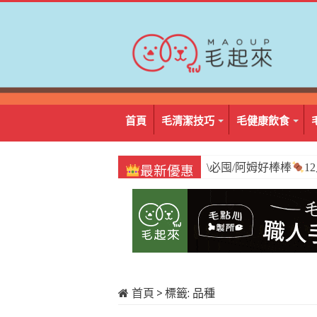
首頁
毛清潔技巧
毛健康飲食
\必囤/阿姆好棒棒
1
最新優惠
首頁
>
標籤:
品種