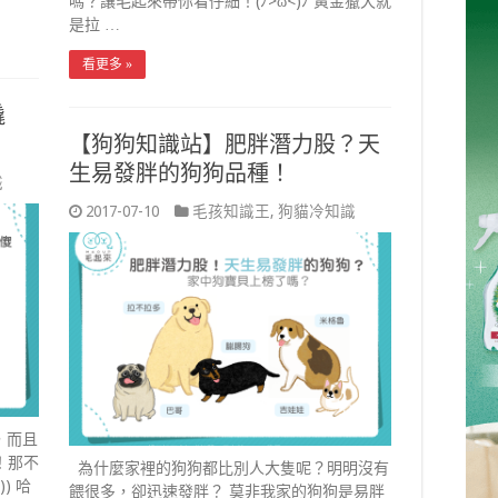
嗎？讓毛起來帶你看仔細！(ﾉ>ω<)ﾉ 黃金獵犬就
是拉 …
看更多 »
橇
【狗狗知識站】肥胖潛力股？天
生易發胖的狗狗品種！
識
2017-07-10
毛孩知識王
,
狗貓冷知識
，而且
！那不
為什麼家裡的狗狗都比別人大隻呢？明明沒有
) 哈
餵很多，卻迅速發胖？ 莫非我家的狗狗是易胖