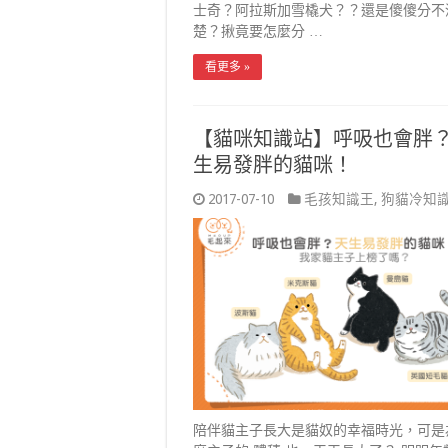
士奇？阿拉斯加雪橇犬？？還是傻傻分不
楚？揪竟要怎麼分 …
看更多 »
【貓咪知識站】呼吸也會胖
生易發胖的貓咪！
2017-07-10
毛孩知識王
,
狗貓冷知
陪伴貓主子長大是貓奴的幸福時光，可是