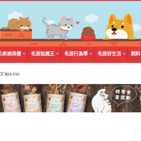
毛疾病保健
毛孩知識王
毛孩行為學
毛孩好生活
飼料
2入組$399