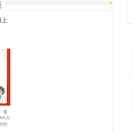
產
頭上
，是
FCO
力的
～