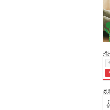
找
最
【
市