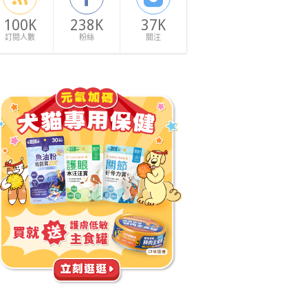
100K
238K
37K
訂閱人數
粉絲
關注