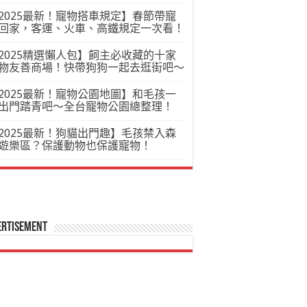
2025最新！寵物搭車規定】春節帶寵
回家，客運、火車、高鐵規定一次看！
2025精選懶人包】飼主必收藏的十家
物友善商場！快帶狗狗一起去逛街吧～
2025最新！寵物公園地圖】和毛孩一
出門踏青吧～全台寵物公園總整理！
2025最新！狗貓出門趣】毛孩禁入森
遊樂區？保護動物也保護寵物！
ertisement