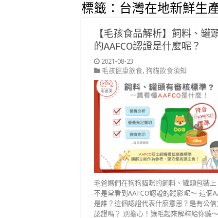
標籤：
台灣在地新鮮生
【毛孩食品解析】飼料、罐
的AAFCO認證是什麼呢？
2021-08-23
毛孩健康飲食
,
狗貓飲食須知
毛爸媽們在狗狗貓咪的飼料、罐頭包裝上
不是常看到AAFCO認證的蹤影呢～ 這個AA
是誰？這個認證代表什麼意思？是有公信
認證嗎？ 別擔心！讓毛起來解釋給你聽