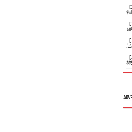
【
物
【
寵
【
起
【
林
Adv