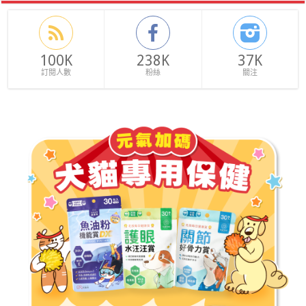
100K
238K
37K
訂閱人數
粉絲
關注