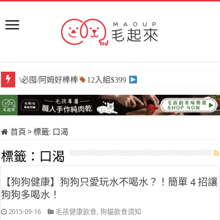
\必囤/阿姆好棒棒
12入組$399
首頁
>
標籤:
口渴
標籤：
口渴
【狗狗健康】狗狗只愛玩水不喝水？！簡單 4 招讓
狗狗多喝水！
2015-09-16
毛孩健康飲食
,
狗貓飲食須知