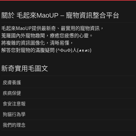
關於 毛起來MaoUP – 寵物資訊整合平台
毛起來MaoUP提供最新奇、最實用的寵物資訊，
蒐羅國內外寵物趣聞，療癒您疲憊的心靈。
將複雜的資訊圖像化，清晰易懂，
解答您對寵物的滿腹疑問 (^ΦωΦ)人(◕ᴥ◕ʋ)
新奇實用毛圖文
皮膚養護
疾病保健
食安注意報
狗貓行為學
我們的理念