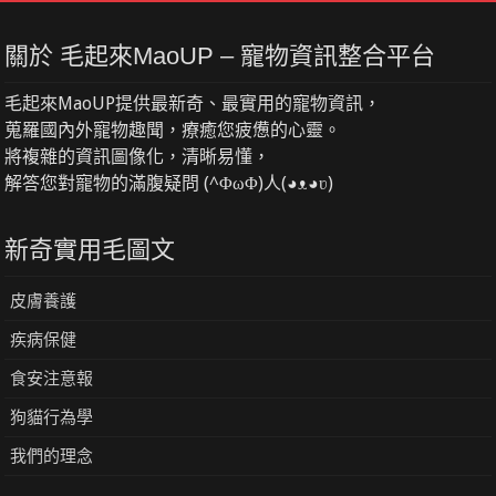
關於 毛起來MaoUP – 寵物資訊整合平台
毛起來MaoUP提供最新奇、最實用的寵物資訊，
蒐羅國內外寵物趣聞，療癒您疲憊的心靈。
將複雜的資訊圖像化，清晰易懂，
解答您對寵物的滿腹疑問 (^ΦωΦ)人(◕ᴥ◕ʋ)
新奇實用毛圖文
皮膚養護
疾病保健
食安注意報
狗貓行為學
我們的理念