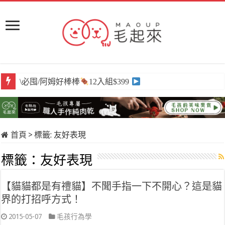
\必囤/阿姆好棒棒
12入組$399
首頁
>
標籤:
友好表現
標籤：
友好表現
【貓貓都是有禮貓】不聞手指一下不開心？這是貓
界的打招呼方式！
2015-05-07
毛孩行為學