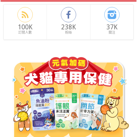
100K
238K
37K
訂閱人數
粉絲
關注