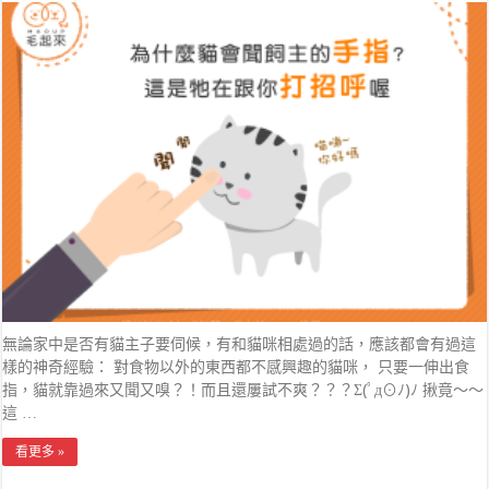
無論家中是否有貓主子要伺候，有和貓咪相處過的話，應該都會有過這
樣的神奇經驗： 對食物以外的東西都不感興趣的貓咪， 只要一伸出食
指，貓就靠過來又聞又嗅？！而且還屢試不爽？？？Σ(ﾟд⊙ﾉ)ﾉ 揪竟～～
這 …
看更多 »