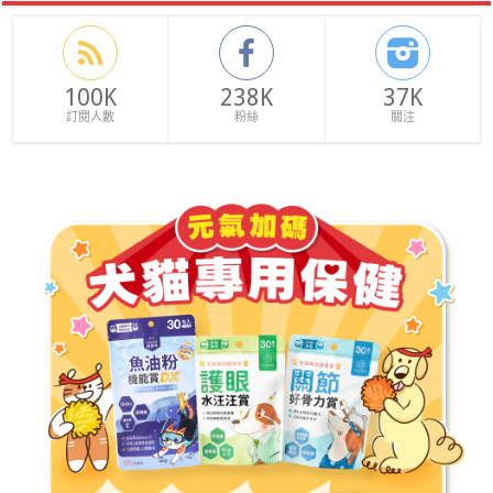
100K
238K
37K
訂閱人數
粉絲
關注