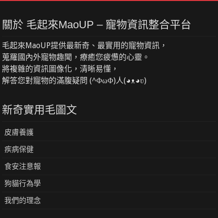
關於 毛起來MaoUP – 寵物資訊整合平台
毛起來MaoUP提供最新奇、最實用的寵物資訊，
蒐羅國內外寵物趣聞，療癒您疲憊的心靈。
將複雜的資訊圖像化，清晰易懂，
解答您對寵物的滿腹疑問 (^ΦωΦ)人(◕ᴥ◕ʋ)
新奇實用毛圖文
皮膚養護
疾病保健
食安注意報
狗貓行為學
我們的理念