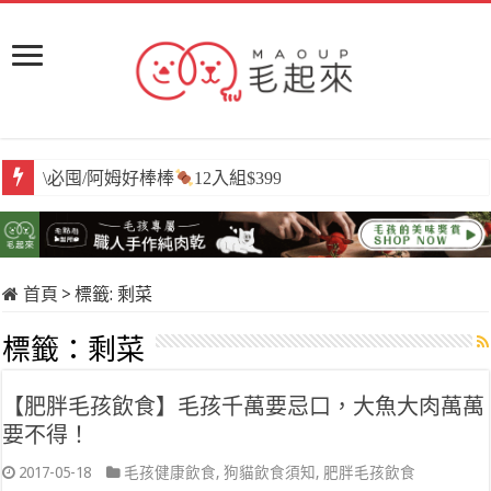
\必囤/阿姆好棒棒
12入組$399
首頁
>
標籤:
剩菜
標籤：
剩菜
【肥胖毛孩飲食】毛孩千萬要忌口，大魚大肉萬萬
要不得！
2017-05-18
毛孩健康飲食
,
狗貓飲食須知
,
肥胖毛孩飲食