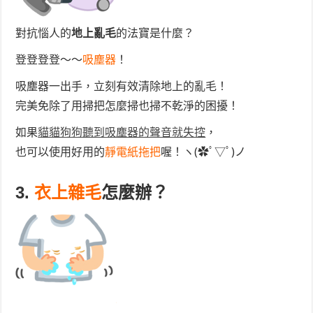
對抗惱人的
地上亂毛
的法寶是什麼？
登登登登～～
吸塵器
！
吸塵器一出手，立刻有效清除地上的亂毛！
完美免除了用掃把怎麼掃也掃不乾淨的困擾！
如果
貓貓狗狗聽到吸塵器的聲音就失控
，
也可以使用好用的
靜電紙拖把
喔！ヽ(✿ﾟ▽ﾟ)ノ
3.
衣上雜毛
怎麼辦？