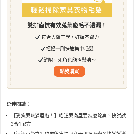
雙排齒梳有效蒐集廢毛不遺漏！
符合人體工學，好握不費力
輕輕一刷快速集中毛髮
縫隙、死角也能輕鬆清～
點我購買
延伸閱讀：
【受夠尿味滿屋啦！】喵汪尿滿屋要怎麼除臭？快試試
3合1配方！
【汪汪小學堂】狗狗很害怕吸塵器聲怎麼辦？快試試漸