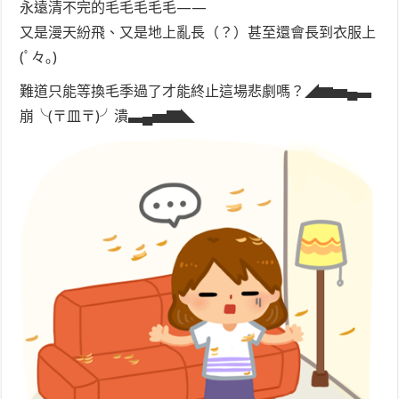
永遠清不完的毛毛毛毛毛——
又是漫天紛飛、又是地上亂長（？）甚至還會長到衣服上
(ﾟ々｡)
難道只能等換毛季過了才能終止這場悲劇嗎？◢▆▅▄▃
崩╰(〒皿〒)╯潰▃▄▅▇◣