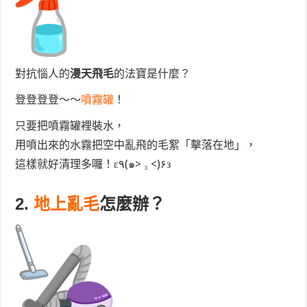
對抗惱人的
漫天飛毛
的法寶是什麼？
登登登登～～
噴霧罐
！
只要把噴霧罐裡裝水，
用噴出來的水霧把空中亂飛的毛絮「擊落在地」，
這樣就好清理多囉！ε٩(๑> ₃ <)۶з
2.
地上亂毛
怎麼辦？