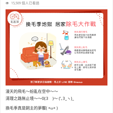
15,509 個人已看過
漫天的飛毛～紛亂在空中～～
清理之路無止境～～0(:3 )～ (‘､3_ヽ)_
換毛季真是飼主的夢饜( ×ω× )