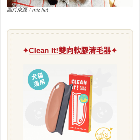
圖片來源：
miz fiat
✦
Clean It!雙向軟膠清毛器
✦