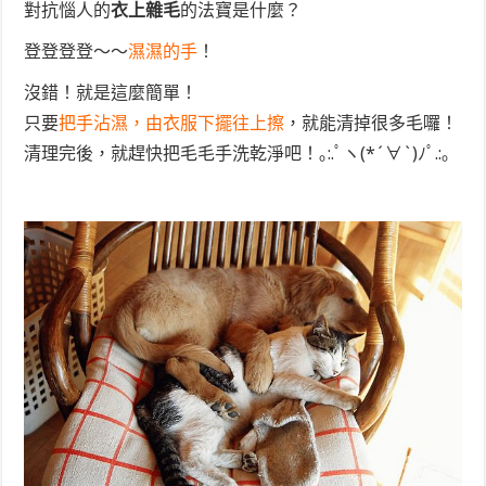
對抗惱人的
衣上雜毛
的法寶是什麼？
登登登登～～
濕濕的手
！
沒錯！就是這麼簡單！
只要
把手沾濕，由衣服下擺往上擦
，就能清掉很多毛囉！
清理完後，就趕快把毛毛手洗乾淨吧！｡:.ﾟヽ(*´∀`)ﾉﾟ.:｡