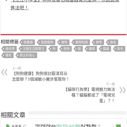
進法吧！
相關標籤
吸塵器
家庭寵物
寵物
寵物知識
換季
換毛
換毛季
汪喵生活智慧王
狗
狗狗
貓
貓咪
貓貓
除毛
雜毛
飼主好安心
上一則
【狗狗健康】狗狗很討厭清耳朵
怎麼辦？3個減敏小撇步幫幫你！
下一則
【貓咪行為學】電視魅力無法
檔？貓貓都成了「電視兒
童」？！
相關文章