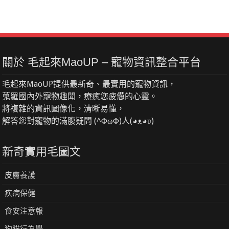
關於 毛起來MaoUP – 寵物資訊整合平台
毛起來MaoUP提供最新奇、最實用的寵物資訊，
蒐羅國內外寵物趣聞，療癒您疲憊的心靈。
將複雜的資訊圖像化，清晰易懂，
解答您對寵物的滿腹疑問 (^ΦωΦ)人(◕ᴥ◕ʋ)
新奇實用毛圖文
皮膚養護
疾病保健
食安注意報