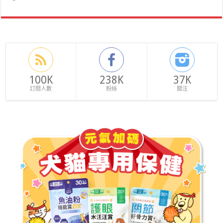
100K
238K
37K
訂閱人數
粉絲
關注