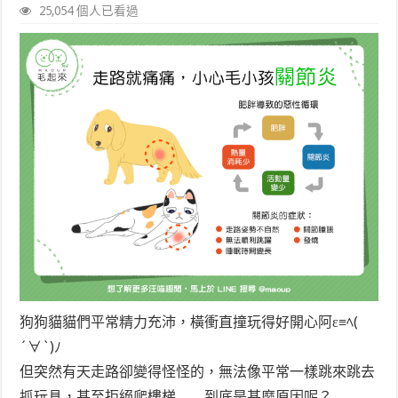
25,054 個人已看過
狗狗貓貓們平常精力充沛，橫衝直撞玩得好開心阿ε≡ﾍ(
´∀`)ﾉ
但突然有天走路卻變得怪怪的，無法像平常一樣跳來跳去
抓玩具，甚至拒絕爬樓梯……到底是甚麼原因呢？