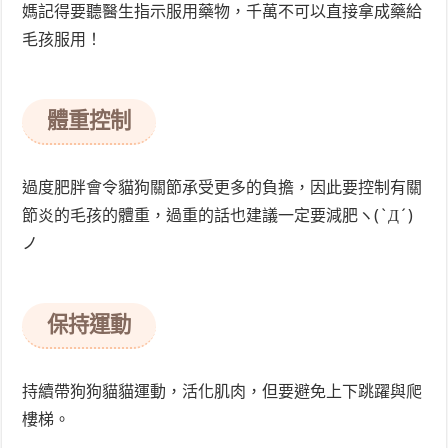
媽記得要聽醫生指示服用藥物，千萬不可以直接拿成藥給
毛孩服用！
體重控制
過度肥胖會令貓狗關節承受更多的負擔，因此要控制有關
節炎的毛孩的體重，過重的話也建議一定要減肥ヽ(`Д´)
ノ
保持運動
持續帶狗狗貓貓運動，活化肌肉，但要避免上下跳躍與爬
樓梯。