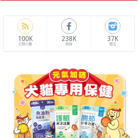
100K
238K
37K
訂閱人數
粉絲
關注