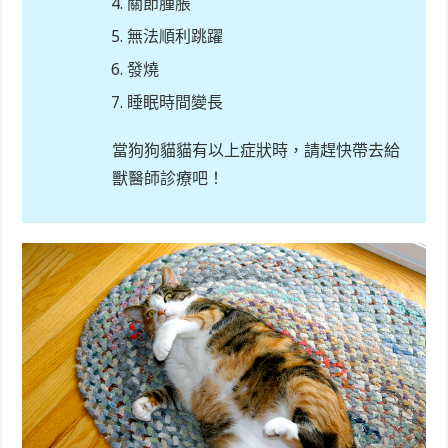
關節腫脹
無法順利跳躍
發燒
睡眠時間變長
當狗狗貓貓有以上症狀時，請趕快帶去給
獸醫師診療吧！