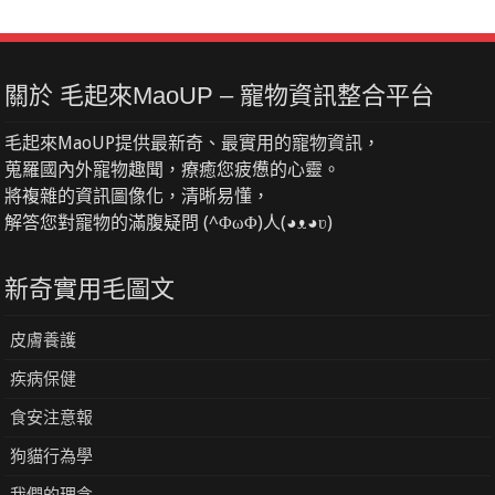
關於 毛起來MaoUP – 寵物資訊整合平台
毛起來MaoUP提供最新奇、最實用的寵物資訊，
蒐羅國內外寵物趣聞，療癒您疲憊的心靈。
將複雜的資訊圖像化，清晰易懂，
解答您對寵物的滿腹疑問 (^ΦωΦ)人(◕ᴥ◕ʋ)
新奇實用毛圖文
皮膚養護
疾病保健
食安注意報
狗貓行為學