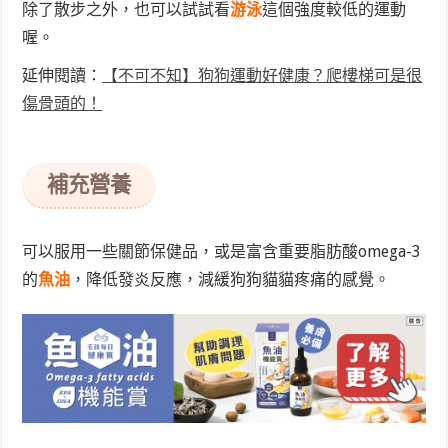
除了散步之外，也可以試試看
游泳
這個強度較低的運動
喔。
延伸閱讀：
【不可不知】狗狗運動好健康？爬樓梯可是很
傷骨頭的！
補充營養
可以服用一些關節保健品，或是富含重要脂肪酸omega-3
的
魚油
，降低發炎反應，減緩狗狗貓貓疼痛的感覺。