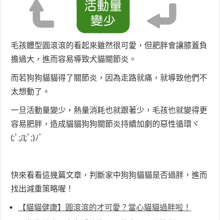
毛孩體型圓滾滾的看起來雖然很可愛，但肥胖會讓膝蓋負
擔過大，進而容易導致犬貓關節炎。
而若狗狗貓貓得了關節炎，因為走路就痛，就導致他們不
太想動了。
一旦活動量變少，熱量消耗也就跟著少，毛孩也就變得更
容易肥胖，造成貓貓狗狗關節炎持續加劇的惡性循環ヾ
(;ﾟ;Д;ﾟ;)ﾉﾞ
快來看看這幾篇文章，判斷家中狗狗貓貓是否過胖，進而
找出減重策略喔！
【貓貓健康】圓滾滾的才可愛？當心貓貓過胖啦！