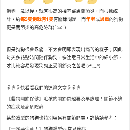
狗狗一歲以後，就有很高的機率罹患關節炎，而根據統
計，約
每5隻狗就有1隻
有關節問題，而
年老
或
過重
的狗狗
更是關節炎的高危險群(´;ω;`)
但是狗狗很會忍痛，不太會明顯表現出痛苦的樣子；因此
每天多花點時間陪伴狗狗，多注意日常生活中的細小節，
才比較容易發現狗狗正受關節炎之苦喔 (☍﹏⁰)
☟☟☟快看看我們的這篇文章☟☟☟
【貓狗關節保健】毛孩的關節問題要及早處理！關節不適
的症狀及高危險群
某些體型的狗狗也特別容易有關節問題，詳情請參考：
【一定要注意！】狗狗體型vs.常見疾病