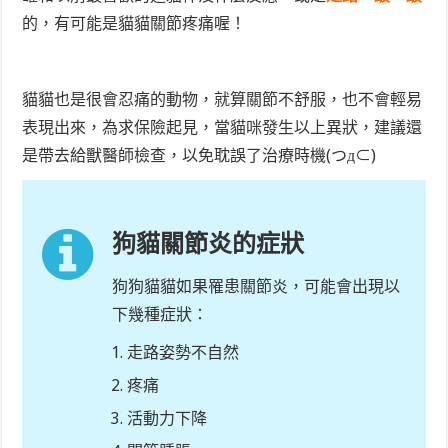
的，有可能是貓貓關節疼痛喔！
貓貓也是很會忍痛的動物，就算關節不舒服，也不會輕易
表現出來，為求保險起見，當貓咪發生以上異狀，建議還
是帶去給獸醫師檢查，以免耽誤了治療時機(つд⊂)
狗貓關節炎的症狀
狗狗貓貓如果罹患關節炎，可能會出現以
下幾種症狀：
走路姿勢不自然
疼痛
活動力下降