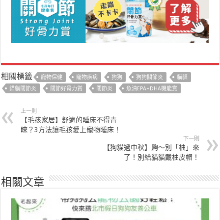
相關標籤
寵物保健
寵物疾病
狗狗
狗狗關節炎
貓貓
貓貓關節炎
關節好骨力賞
關節炎
魚油EPA+DHA機能賞
上一則
【毛孩家居】舒適的睡床不得青
睞？3方法讓毛孩愛上寵物睡床！
下一則
【狗貓過中秋】齁～別「柚」來
了！別給貓貓戴柚皮帽！
相關文章