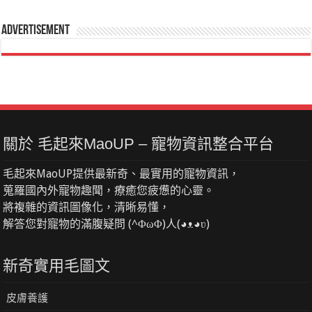
Advertisement
關於 毛起來MaoUP – 寵物資訊整合平台
毛起來MaoUP提供最新奇、最實用的寵物資訊，
蒐羅國內外寵物趣聞，療癒您疲憊的心靈。
將複雜的資訊圖像化，清晰易懂，
解答您對寵物的滿腹疑問 (^ΦωΦ)人(◕ᴥ◕ʋ)
新奇實用毛圖文
皮膚養護