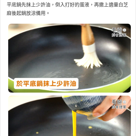
平底鍋先抹上少許油，倒入打好的蛋液，再撒上適量白芝
麻後起鍋放涼備用。