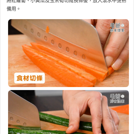
將紅蘿蔔、小黃瓜及玉米筍切成長條後，放入滾水中燙熟
備用。