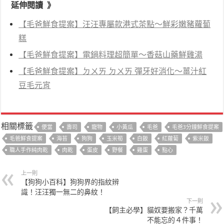
延伸閱讀 》
【毛爸鮮食提案】汪汪專屬款港式茶點～鮮彩嫩豬蘿蔔
糕
【毛爸鮮食提案】電鍋料理超簡單～香菇山藥鮮雞湯
【毛爸鮮食提案】ㄉㄨㄞ ㄉㄨㄞ 彈牙好消化～薑汁紅
豆毛元宵
相關標籤
便當
壽司
寵物
小黃瓜
毛爸
毛爸3分鐘鮮食提案
毛爸鮮食提案
海苔
狗狗
玉米筍
白飯
紅蘿蔔
紫米飯
職人手作純肉乾
肉乾
蛋皮
野餐
雞蛋
點心
上一則
【狗狗小百科】狗狗界的指紋辨
識！汪汪獨一無二的鼻紋！
下一則
【飼主必學】貓奴要搬家？千萬
不能忘的４件事！