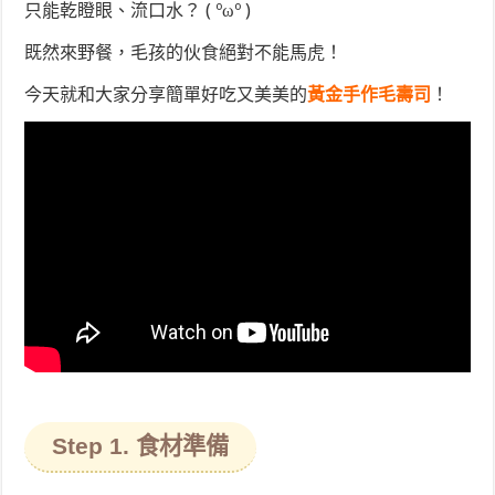
只能乾瞪眼、流口水？ ( ºωº )
既然來野餐，毛孩的伙食絕對不能馬虎！
今天就和大家分享簡單好吃又美美的
黃金手作毛壽司
！
Step 1. 食材準備