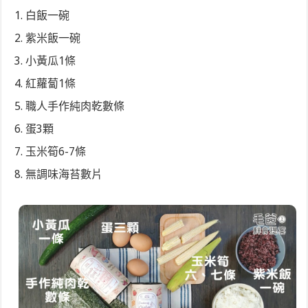
白飯一碗
紫米飯一碗
小黃瓜1條
紅蘿蔔1條
職人手作純肉乾數條
蛋3顆
玉米筍6-7條
無調味海苔數片