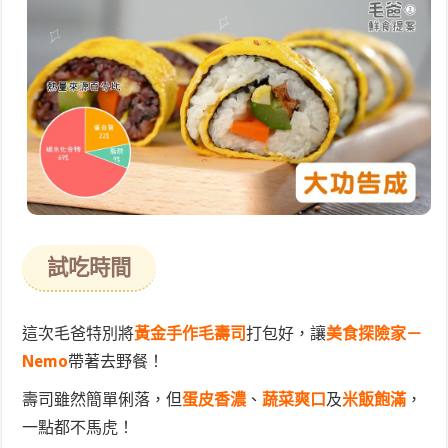
試吃時間
這次毛爸特別將
黃金手作毛壽司
打包好，讓
美食探險家－
Nemo
帶著去野餐！
壽司雖然簡單俐落，但
蛋皮香濃
、
蔬菜爽口
及
米飯飽滿
，
一點都不馬虎！