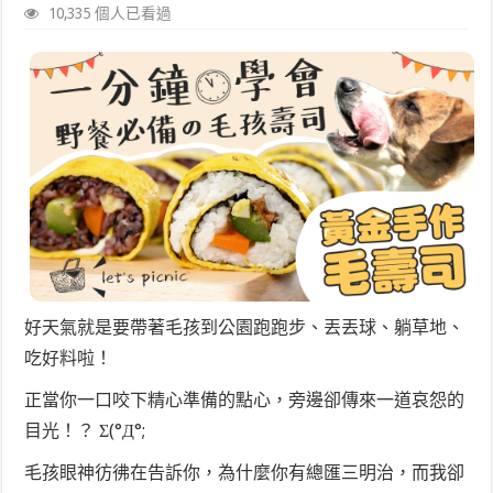
10,335 個人已看過
好天氣就是要帶著毛孩到公園跑跑步、丟丟球、躺草地、
吃好料啦！
正當你一口咬下精心準備的點心，旁邊卻傳來一道哀怨的
目光！？ Σ(°Д°;
毛孩眼神彷彿在告訴你，為什麼你有總匯三明治，而我卻