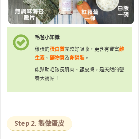
毛爸小知識
雞蛋的
蛋白質
完整好吸收，更含有豐富
維
生素
、
礦物質
及
卵磷脂
。
能幫助毛孩長肌肉、顧皮膚，是天然的營
養大補帖！
Step 2. 製做蛋皮