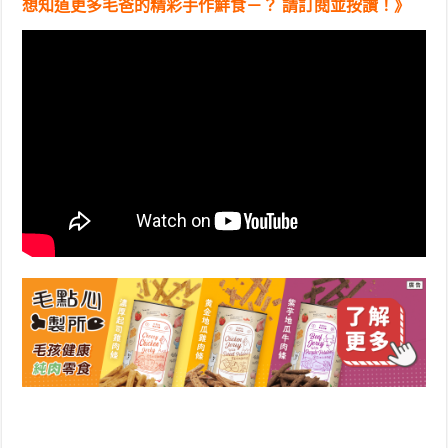
想知道更多毛爸的精彩手作鮮食－？ 請訂閱並按讚！》