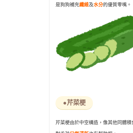
是狗狗補充
纖維
及
水分
的優質零嘴。
●芹菜梗
芹菜梗由於中空構造，像其他同體積