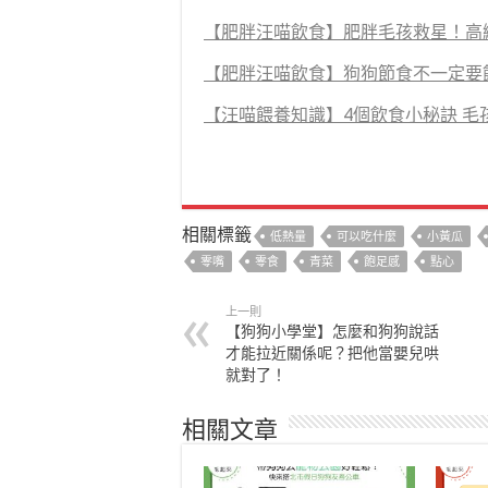
【肥胖汪喵飲食】肥胖毛孩救星！高
【肥胖汪喵飲食】狗狗節食不一定要
【汪喵餵養知識】4個飲食小秘訣 毛
相關標籤
低熱量
可以吃什麼
小黃瓜
零嘴
零食
青菜
飽足感
點心
上一則
【狗狗小學堂】怎麼和狗狗說話
才能拉近關係呢？把他當嬰兒哄
就對了！
相關文章