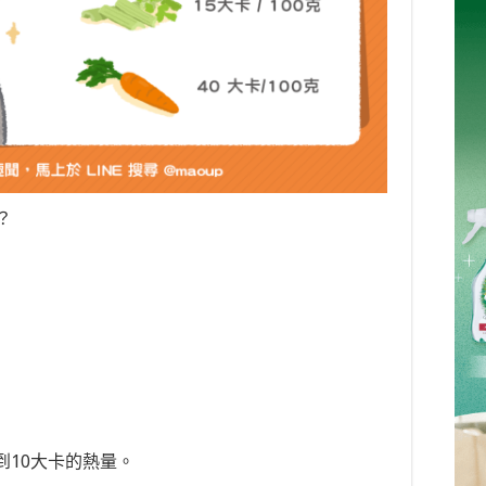
？
到10大卡的熱量。