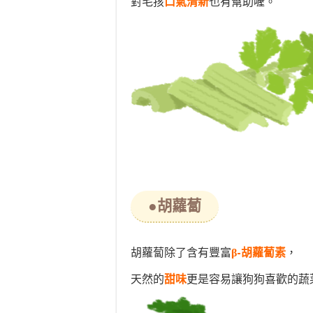
對毛孩
口氣清新
也有幫助喔。
●胡蘿蔔
胡蘿蔔除了含有豐富
β-胡蘿蔔素
，
天然的
甜味
更是容易讓狗狗喜歡的蔬