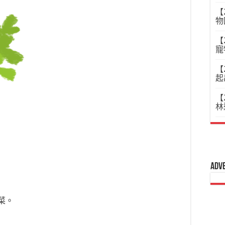
【
物
【
寵
【
起
【
林
Adv
菜。