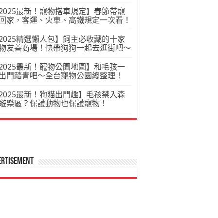
2025最新！寵物搭車規定】春節帶寵
回家，客運、火車、高鐵規定一次看！
2025精選懶人包】飼主必收藏的十家
物友善商場！快帶狗狗一起去逛街吧～
2025最新！寵物公園地圖】和毛孩一
出門踏青吧～全台寵物公園總整理！
2025最新！狗貓出門趣】毛孩禁入森
遊樂區？保護動物也保護寵物！
ertisement