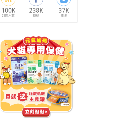
100K
238K
37K
訂閱人數
粉絲
關注