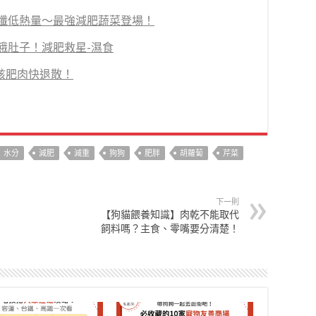
纖低熱量～最強減肥蔬菜登場！
餓肚子！減肥救星-濕食
孩肥肉快退散！
水分
減肥
減重
狗狗
肥胖
胡蘿蔔
芹菜
下一則
【狗貓餵養知識】肉乾不能取代
飼料嗎？主食、零嘴要分清楚！