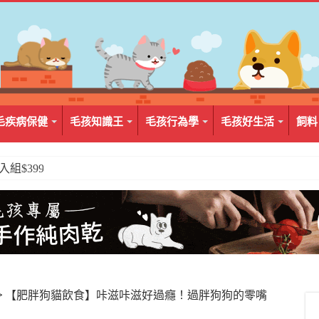
毛疾病保健
毛孩知識王
毛孩行為學
毛孩好生活
飼料
2入組$399
>
【肥胖狗貓飲食】咔滋咔滋好過癮！過胖狗狗的零嘴