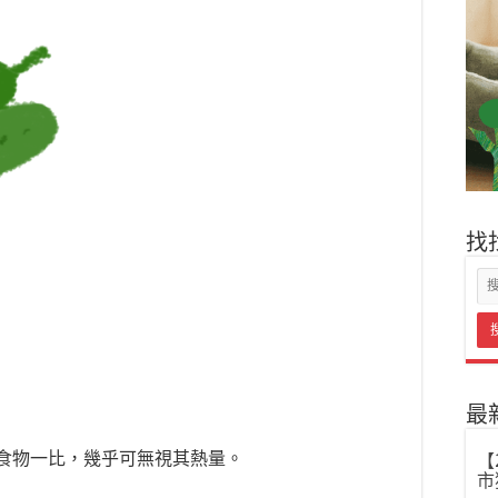
找
最
食物一比，幾乎可無視其熱量。
【
市