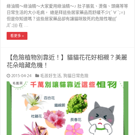
綠油精～綠油精～大家愛用綠油精～♪ 肚子脹氣、燙傷、頭痛等等
日常生活的大小毛病， 總是拜這些居家藥品而舒緩不少(´∀`;∩)
但是你知道嗎？這些居家藥品卻有讓貓咪致死的危險性喔(((ﾟ
Дﾟ;))) 在 …
看更多 »
【危險植物別靠近！】貓貓花花好相襯？美麗
花朵暗藏危機！
2015-04-24
毛孩好生活
,
狗貓日常危險