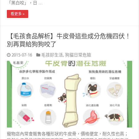
「黑白咬」，日 …
看更多 »
【毛孩食品解析】牛皮骨這些成分危機四伏！
別再買給狗狗咬了
2015-07-16
毛孩好生活
,
狗貓日常危險
寵物店內常會販售各種形狀的牛皮骨，價格便宜，耐久性也高；