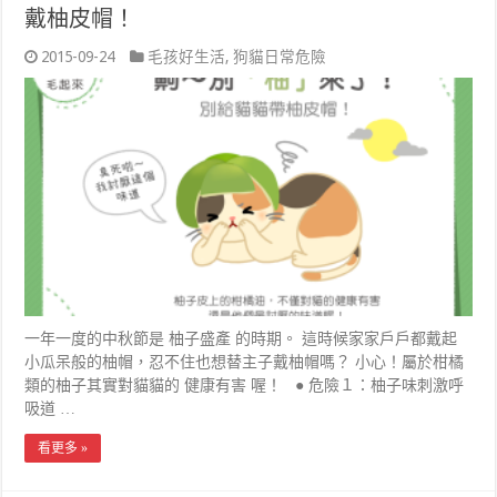
戴柚皮帽！
2015-09-24
毛孩好生活
,
狗貓日常危險
一年一度的中秋節是 柚子盛產 的時期。 這時候家家戶戶都戴起
小瓜呆般的柚帽，忍不住也想替主子戴柚帽嗎？ 小心！屬於柑橘
類的柚子其實對貓貓的 健康有害 喔！ ● 危險１：柚子味刺激呼
吸道 …
看更多 »