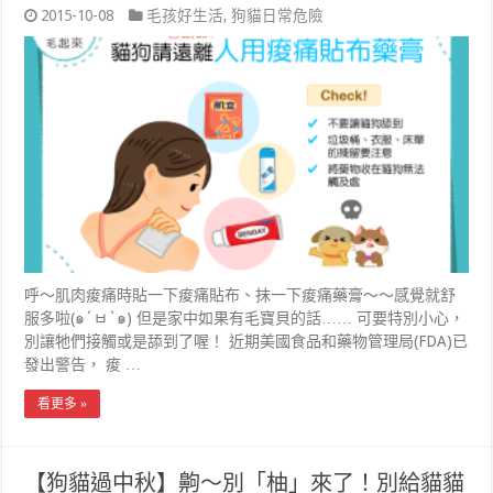
2015-10-08
毛孩好生活
,
狗貓日常危險
呼～肌肉痠痛時貼一下痠痛貼布、抹一下痠痛藥膏～～感覺就舒
服多啦(๑´ㅂ`๑) 但是家中如果有毛寶貝的話…… 可要特別小心，
別讓牠們接觸或是舔到了喔！ 近期美國食品和藥物管理局(FDA)已
發出警告， 痠 …
看更多 »
【狗貓過中秋】齁～別「柚」來了！別給貓貓