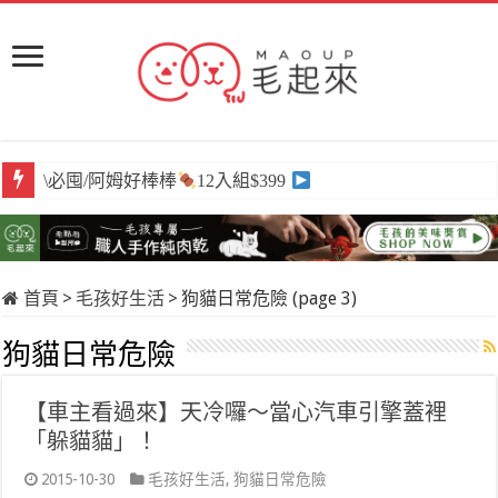
\必囤/阿姆好棒棒
12入組$399
首頁
>
毛孩好生活
>
狗貓日常危險 (page 3)
狗貓日常危險
【車主看過來】天冷囉～當心汽車引擎蓋裡
「躲貓貓」！
2015-10-30
毛孩好生活
,
狗貓日常危險