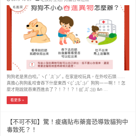
狗狗老是黑白咬｡ﾟヽ(ﾟ´Д`)ﾉﾟ｡ 在家是咬玩具，在外咬石頭……
真擔心狗狗亂咬會吞下什麼東西ヾ(;ﾟ;Д;ﾟ;)ﾉﾞ 狗狗——啊！！怎
麼才剛說就吞東西進去了？！？！？！(((ﾟДﾟ;))) &n …
看更多 »
【不可不知】驚！痠痛貼布藥膏恐導致貓狗中
毒致死？！