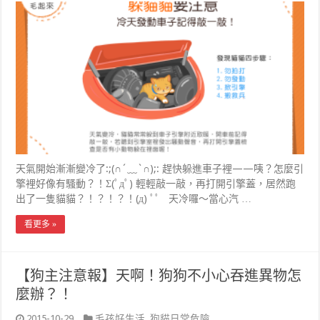
天氣開始漸漸變冷了:;(∩´﹏`∩);: 趕快躲進車子裡——咦？怎麼引
擎裡好像有騷動？！Σ(ﾟдﾟ) 輕輕敲一敲，再打開引擎蓋，居然跑
出了一隻貓貓？！？！？！(д) ﾟﾟ 天冷囉～當心汽 …
看更多 »
【狗主注意報】天啊！狗狗不小心吞進異物怎
麼辦？！
2015-10-29
毛孩好生活
,
狗貓日常危險