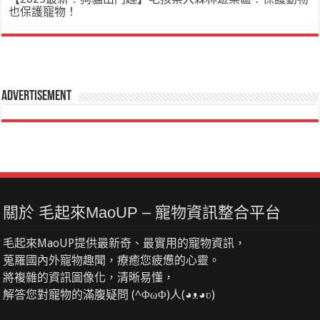
也保護寵物！
Advertisement
關於 毛起來MaoUP – 寵物資訊整合平台
毛起來MaoUP提供最新奇、最實用的寵物資訊，
蒐羅國內外寵物趣聞，療癒您疲憊的心靈。
將複雜的資訊圖像化，清晰易懂，
解答您對寵物的滿腹疑問 (^ΦωΦ)人(◕ᴥ◕ʋ)