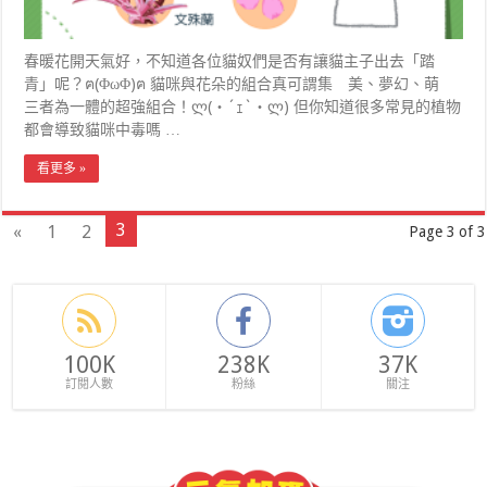
春暖花開天氣好，不知道各位貓奴們是否有讓貓主子出去「踏
青」呢？ฅ(ΦωΦ)ฅ 貓咪與花朵的組合真可謂集 美、夢幻、萌
三者為一體的超強組合！ლ(・´ｪ`・ლ) 但你知道很多常見的植物
都會導致貓咪中毒嗎 …
看更多 »
3
«
1
2
Page 3 of 3
100K
238K
37K
訂閱人數
粉絲
關注