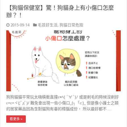
【狗貓保健室】驚！狗貓身上有小傷口怎麼
辦？！
2015-09-14
毛孩好生活
,
狗貓日常危險
狗狗貓貓平常玩太嗨橫衝直撞ε≡ﾍ( ´∀`)ﾉ 或是剃毛的時候沒剃好
ε=ε=ヾ(;ﾟдﾟ)/ 難免會出現一些小傷口_(┐「ε:)_ 但是像小護士之類
的居家藥品因為含對貓狗有毒的樟腦成份， 所以最好都不 …
看更多 »