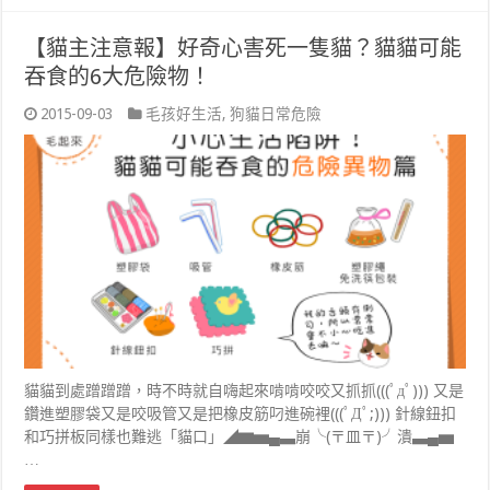
【貓主注意報】好奇心害死一隻貓？貓貓可能
吞食的6大危險物！
2015-09-03
毛孩好生活
,
狗貓日常危險
貓貓到處蹭蹭蹭，時不時就自嗨起來啃啃咬咬又抓抓(((ﾟдﾟ))) 又是
鑽進塑膠袋又是咬吸管又是把橡皮筋叼進碗裡(((ﾟДﾟ;))) 針線鈕扣
和巧拼板同樣也難逃「貓口」◢▆▅▄▃崩╰(〒皿〒)╯潰▃▄▅
…