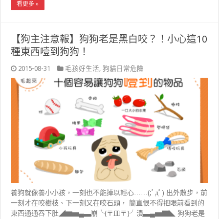
看更多 »
【狗主注意報】狗狗老是黑白咬？！小心這10
種東西噎到狗狗！
2015-08-31
毛孩好生活
,
狗貓日常危險
養狗就像養小小孩，一刻也不能掉以輕心……(;ﾟдﾟ) 出外散步，前
一刻才在咬樹枝、下一刻又在咬石頭， 簡直恨不得把眼前看到的
東西通通吞下肚◢▆▅▄▃崩╰(〒皿〒)╯潰▃▄▅▇◣ 狗狗老是