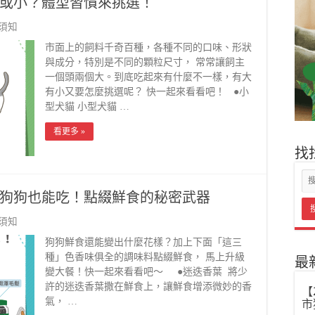
或小？體型習慣來挑選！
須知
市面上的飼料千奇百種，各種不同的口味、形狀
與成分，特別是不同的顆粒尺寸， 常常讓飼主
一個頭兩個大。到底吃起來有什麼不一樣，有大
有小又要怎麼挑選呢？ 快一起來看看吧！ ●小
型犬貓 小型犬貓 …
看更多 »
找
狗狗也能吃！點綴鮮食的秘密武器
須知
狗狗鮮食還能變出什麼花樣？加上下面「這三
種」色香味俱全的調味料點綴鮮食， 馬上升級
最
變大餐！快一起來看看吧～ ●迷迭香葉 將少
許的迷迭香葉撒在鮮食上，讓鮮食增添微妙的香
【
氣， …
市