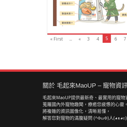
5
« First
...
«
3
4
6
7
關於 毛起來MaoUP – 寵物
毛起來MaoUP提供最新奇、最實用的寵物
蒐羅國內外寵物趣聞，療癒您疲憊的心靈
將複雜的資訊圖像化，清晰易懂，
解答您對寵物的滿腹疑問 (^ΦωΦ)人(◕ᴥ◕ʋ)