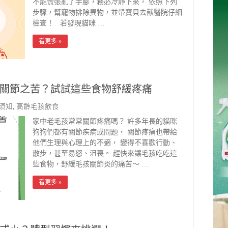
不能慌張亂了手腳，務必冷靜下來， 依照下列
步驟，幫寵物排除異物，並帶寶貝去獸醫院仔細
檢查！ 若發現貓咪 …
看更多 »
關節之苦？試試這些食物舒緩疼痛
須知
,
高齡毛孩飲食
家中老毛孩常常關節疼痛嗎？ 許多年長的貓咪
狗狗們都有關節疾病或問題， 關節疼痛也帶給
他們生理與心理上的不適， 變得不喜歡行動、
散步，甚至易怒、沮喪。 趕快來讓毛孩吃吃這
些食物，舒緩毛孩關節炎的痛苦～ …
看更多 »