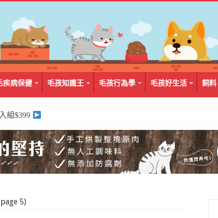
毛疾病保健
毛孩知識王
毛孩行為學
毛孩好生活
飼料
2入組$399
age 5)