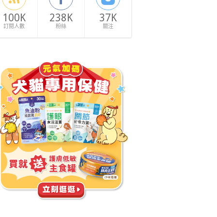
100K
238K
37K
訂閱人數
粉絲
關注