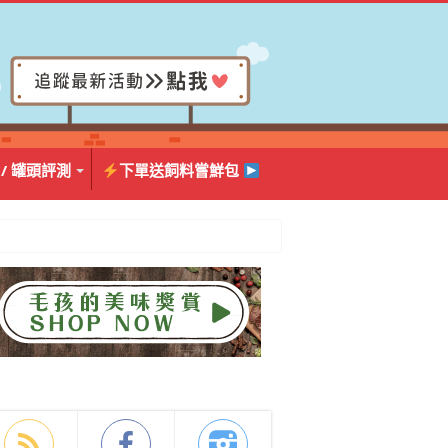
 / 罐頭評測
下單送飼料嘗鮮包