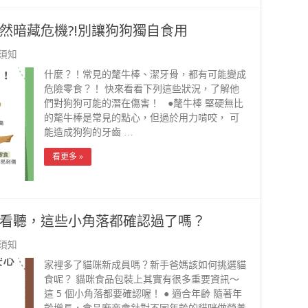
然暗藏危機?!別讓狗狗獨自食用
須知
什麼？！常見的氂牛棒、潔牙骨，都有可能變成
危險零食？！ 快來看看下列這些狀況，了解他
們對狗狗可能的潛在傷害！ ●氂牛棒 堅硬無比
的氂牛棒是常見的點心，但過於用力啃咬， 可
能造成狗狗的牙齒 …
看更多 »
看聽，這些小角落都確認過了嗎？
須知
家裡多了貓咪新成員嗎？新手爸媽該如何挑選貓
食呢？ 貓咪食品包裝上其實有很多重要資訊～
這 5 個小角落都要確認喔！ ● 適合年齡 隨著年