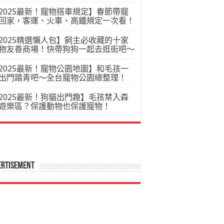
2025最新！寵物搭車規定】春節帶寵
回家，客運、火車、高鐵規定一次看！
2025精選懶人包】飼主必收藏的十家
物友善商場！快帶狗狗一起去逛街吧～
2025最新！寵物公園地圖】和毛孩一
出門踏青吧～全台寵物公園總整理！
2025最新！狗貓出門趣】毛孩禁入森
遊樂區？保護動物也保護寵物！
ertisement