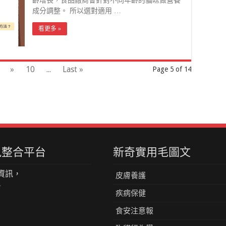
齡增長，食品廠商會針對不同年齡的貓咪做營養
成分調整。 所以選對適用 …
看更多 »
»
10
...
Last »
Page 5 of 14
資訊整合平台
新奇實用毛圖文
資訊，
皮膚養護
。
疾病保健
食安注意報