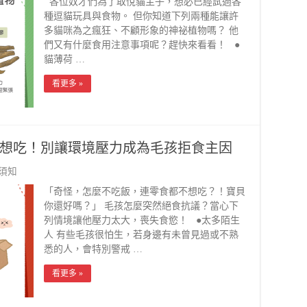
各位奴才們為了取悅貓主子，想必已經試過各
種逗貓玩具與食物。 但你知道下列兩種能讓許
多貓咪為之瘋狂、不顧形象的神祕植物嗎？ 他
們又有什麼食用注意事項呢？趕快來看看！ ●
貓薄荷 …
看更多 »
想吃！別讓環境壓力成為毛孩拒食主因
須知
「奇怪，怎麼不吃飯，連零食都不想吃？！寶貝
你還好嗎？」 毛孩怎麼突然絕食抗議？當心下
列情境讓他壓力太大，喪失食慾！ ●太多陌生
人 有些毛孩很怕生，若身邊有未曾見過或不熟
悉的人，會特別警戒 …
看更多 »