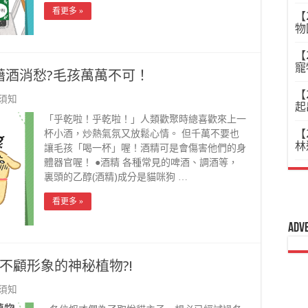
看更多 »
【
物
【
寵
藉酒消愁?毛孩萬萬不可！
【
須知
起
「乎乾啦！乎乾啦！」人類歡聚時總喜歡來上一
【
杯小酒，炒熱氣氛又放鬆心情。 但千萬不要也
林
讓毛孩「喝一杯」喔！酒精可是會傷害他們的身
體器官喔！ ●酒精 各種常見的啤酒、調酒等，
裏頭的乙醇(酒精)成分是貓咪狗 …
看更多 »
Adv
不顧形象的神秘植物?!
須知