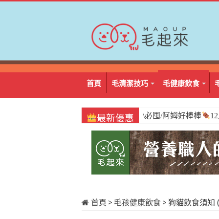
首頁
毛清潔技巧
毛健康飲食
\必囤/阿姆好棒棒
1
最新優惠
首頁
>
毛孩健康飲食
>
狗貓飲食須知 (p