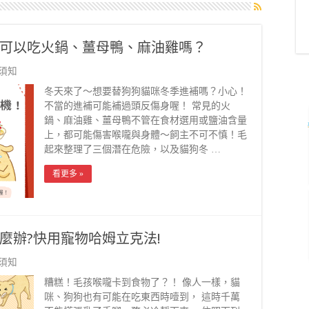
可以吃火鍋、薑母鴨、麻油雞嗎？
須知
冬天來了～想要替狗狗貓咪冬季進補嗎？小心！
不當的進補可能補過頭反傷身喔！ 常見的火
鍋、麻油雞、薑母鴨不管在食材選用或鹽油含量
上，都可能傷害喉嚨與身體～飼主不可不慎！毛
起來整理了三個潛在危險，以及貓狗冬 …
看更多 »
麼辦?快用寵物哈姆立克法!
須知
糟糕！毛孩喉嚨卡到食物了？！ 像人一樣，貓
咪、狗狗也有可能在吃東西時噎到， 這時千萬