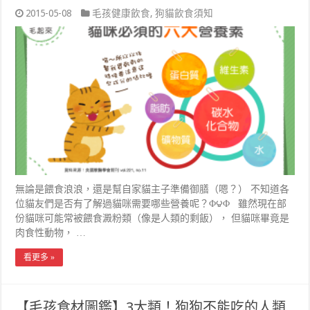
2015-05-08
毛孩健康飲食
,
狗貓飲食須知
無論是餵食浪浪，還是幫自家貓主子準備御膳（嗯？） 不知道各
位貓友們是否有了解過貓咪需要哪些營養呢？Φ౪Φ 雖然現在部
份貓咪可能常被餵食澱粉類（像是人類的剩飯）， 但貓咪畢竟是
肉食性動物， …
看更多 »
【毛孩食材圖鑑】3大類！狗狗不能吃的人類