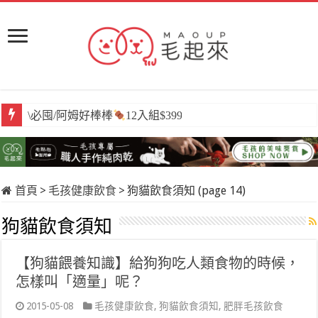
\必囤/阿姆好棒棒
12入組$399
首頁
>
毛孩健康飲食
>
狗貓飲食須知 (page 14)
狗貓飲食須知
【狗貓餵養知識】給狗狗吃人類食物的時候，
怎樣叫「適量」呢？
2015-05-08
毛孩健康飲食
,
狗貓飲食須知
,
肥胖毛孩飲食