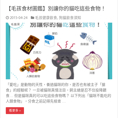
【毛孩食材圖鑑】別讓你的貓吃這些食物！
2015-04-24
毛孩健康飲食
,
狗貓飲食須知
「愛吃」是動物的天性，養過貓咪的你，是否也有被主子「搶
食」的經驗呢？ 一旦被貓咪真情注目，飼主總是忍不住投降餵
食… 但是貓咪真的可以吃這些食物嗎？ 以下列出「貓咪不能吃的
人類食物」，分食之前記得先檢查 …
看更多 »