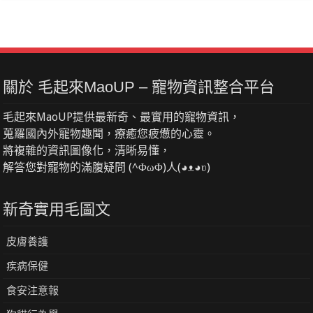
關於 毛起來MaoUP – 寵物資訊整合平台
毛起來MaoUP提供最新奇、最實用的寵物資訊，
蒐羅國內外寵物趣聞，療癒您疲憊的心靈。
將複雜的資訊圖像化，清晰易懂，
解答您對寵物的滿腹疑問 (^ΦωΦ)人(◕ᴥ◕ʋ)
新奇實用毛圖文
皮膚養護
疾病保健
食安注意報