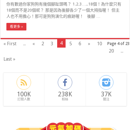
你有數過你家狗狗有幾個腳趾頭嗎？ 1.2.3…..18個！為什麼只有
18個而不是20個呢？ 那是因為後腳各少了一個大拇指喔！ 但主
人也不用擔心！那可是狗狗演化的痕跡喔！ 後腳 …
看更多 »
4
« First
...
«
2
3
5
6
»
10
Page 4 of 23
20
...
Last »
100K
238K
37K
訂閱人數
粉絲
關注