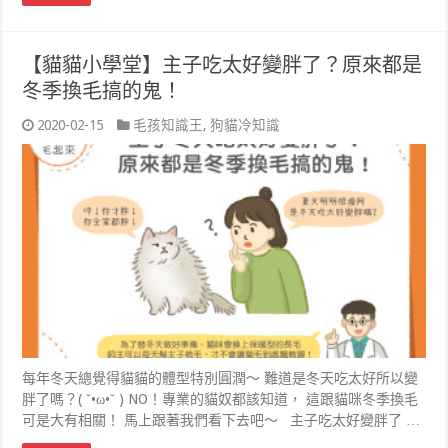
【貓貓小學堂】主子吃太好變胖了？原來都是
冬季換毛搞的鬼！
2020-02-15
毛孩知識王
,
狗貓冷知識
每年冬天總覺得貓貓的體型特別圓潤～ 難道是冬天吃太好所以變
胖了嗎？( ˘•ω•˘ ) NO！專業的貓奴都該知道， 這跟貓咪冬季換毛
可是大有相關！ 馬上跟著我們看下去吧～ 主子吃太好變胖了 …