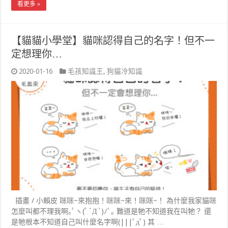
看更多 »
【貓貓小學堂】貓咪認得自己的名字！但不一
定想理你…
2020-01-16
毛孩知識王
,
狗貓冷知識
插畫 / 小賴皮 咪咪~來抱抱！咪咪~來！咪咪~！ 為什麼我家貓咪
怎麼叫都不理我啊｡ﾟヽ(ﾟ´Д`)ﾉﾟ｡ 難道是牠不知道我在叫牠？ 還
是牠根本不知道自己叫什麼名字啊(|||ﾟдﾟ) 其 …