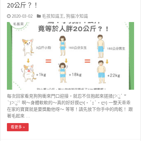
20公斤？！
2020-03-02
毛孩知識王
,
狗貓冷知識
每次回家看見狗狗衝來門口迎接，就忍不住抱起來搓揉(੭ु´ ᐜ
`)੭ु⁾⁾ 啊～身體軟軟的～真的好好摸ლ(・´ｪ`・ლ) 一整天乖乖
在家的寶寶就是要獎勵他呀～ 等等！請先放下你手中的肉乾！ 跟
著毛起來 …
看更多 »