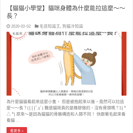
【貓貓小學堂】貓咪身體為什麼能拉這麼～～
長？
2020-03-02
毛孩知識王
,
狗貓冷知識
為什麼貓貓看起來這麼小隻， 但是被抱起來以後，竟然可以拉這
麼～～長？(|||ﾟдﾟ) 難道貓咪真的是橡膠做的、沒有骨頭嗎？Σ( °
△ °) 原來～是因為貓貓的骨骼構造和人類不同！ 快跟著毛起來看
看貓 …
看更多 »