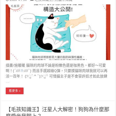
插畫/施暖暖 貓咪的肉球不論是粉嫩色還是咖黑色，都好～可愛
啊！(´///
///`) 而且手感超級Q彈，只要摸貓咪肉球我就可以再
活一百年！ (੭ु´ ᐜ `)੭ु⁾⁾ 可惜貓主子是不會容許奴才如此放肆
…
看更多 »
【毛孩知識王】汪星人大解密！狗狗為什麼那