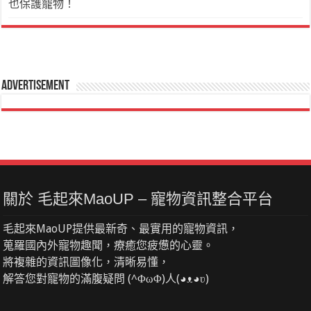
也保護寵物！
Advertisement
關於 毛起來MaoUP – 寵物資訊整合平台
毛起來MaoUP提供最新奇、最實用的寵物資訊，
蒐羅國內外寵物趣聞，療癒您疲憊的心靈。
將複雜的資訊圖像化，清晰易懂，
解答您對寵物的滿腹疑問 (^ΦωΦ)人(◕ᴥ◕ʋ)