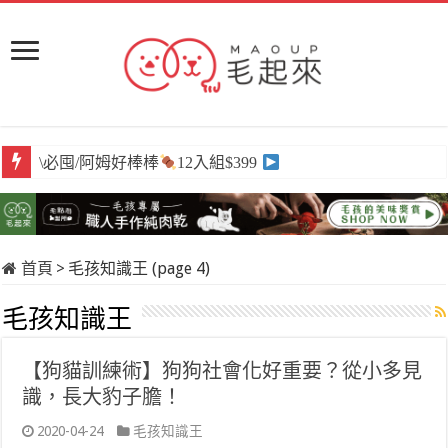
\必囤/阿姆好棒棒
12入組$399
首頁
>
毛孩知識王 (page 4)
毛孩知識王
【狗貓訓練術】狗狗社會化好重要？從小多見
識，長大豹子膽！
2020-04-24
毛孩知識王