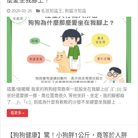
麼愛坐我腳上？
2020-03-26
毛孩知識王
,
狗貓冷知識
插畫/施暖暖 我家的狗狗經常跑來一屁股坐在我腳上(((ﾟДﾟ;))) 沒
坐好還要挪一挪、喬位置喬很久 等他坐好、坐定，我的腳都麻
了…_(┐「ε:)_ 到底為什麼有軟軟的沙發不坐硬要坐我腳上 …
看更多 »
【狗狗健康】驚！小狗胖1公斤，竟等於人胖