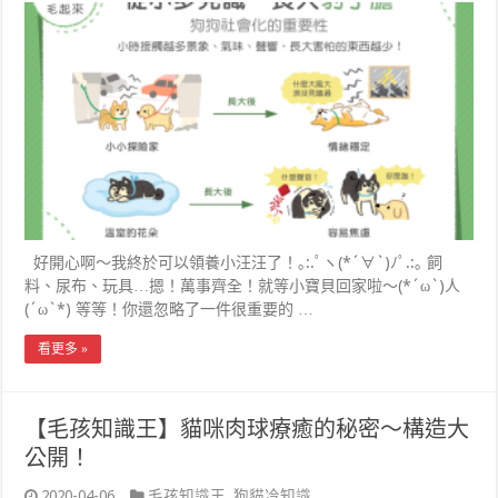
好開心啊～我終於可以領養小汪汪了！｡:.ﾟヽ(*´∀`)ﾉﾟ.:｡ 飼
料、尿布、玩具…摁！萬事齊全！就等小寶貝回家啦～(*´ω`)人
(´ω`*) 等等！你還忽略了一件很重要的 …
看更多 »
【毛孩知識王】貓咪肉球療癒的秘密～構造大
公開！
2020-04-06
毛孩知識王
,
狗貓冷知識