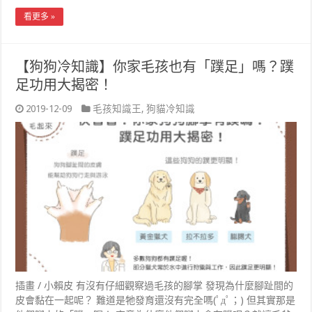
看更多 »
【狗狗冷知識】你家毛孩也有「蹼足」嗎？蹼
足功用大揭密！
2019-12-09
毛孩知識王
,
狗貓冷知識
插畫 / 小賴皮 有沒有仔細觀察過毛孩的腳掌 發現為什麼腳趾間的
皮會黏在一起呢？ 難道是牠發育還沒有完全嗎(ﾟдﾟ；) 但其實那是