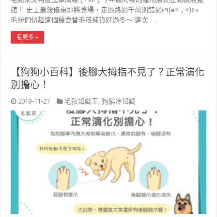
館！ 史上最殺優惠即將登場，走過路過千萬別錯過ε٩(๑> ₃ <)۶з
毛粉們快趁這個機會替毛孩補貨好過冬～ 這次 …
看更多 »
【狗狗小百科】後腳大拇指不見了？正常演化
別擔心！
2019-11-27
毛孩知識王
,
狗貓冷知識