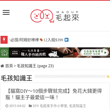
\必囤/阿姆好棒棒
12入組$399
首頁
>
毛孩知識王 (page 23)
毛孩知識王
【貓窩DIY～10個步驟就完成】免花大錢更得
寵！貓主子最愛這一味！
2015-04-02
DIY! 毛起來手作小學堂
,
毛孩知識王