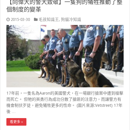
【向偉大的警犬致敬】一隻狗的犧牲推動了整
個制度的變革
2015-03-30
毛孩知識王
,
狗貓冷知識
17年前，一隻名為Aaron的美國警犬，在一場銀行搶案中遭到槍擊
而死亡。 但牠的英勇行為成功分散了搶匪的注意力，而讓警方有
機會制伏歹徒，避免犧牲更多的性命。 (圖片來源:Vetstreet) 17年
後 …
看更多 »