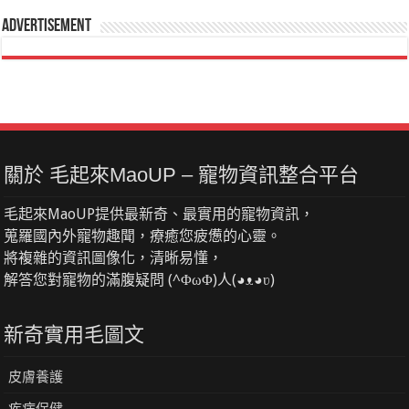
Advertisement
關於 毛起來MaoUP – 寵物資訊整合平台
毛起來MaoUP提供最新奇、最實用的寵物資訊，
蒐羅國內外寵物趣聞，療癒您疲憊的心靈。
將複雜的資訊圖像化，清晰易懂，
解答您對寵物的滿腹疑問 (^ΦωΦ)人(◕ᴥ◕ʋ)
新奇實用毛圖文
皮膚養護
疾病保健