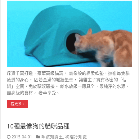
斥資千萬打造，豪華高級貓窩。 雲朵般的棉柔軟墊，撫慰每隻貓
疲憊的身心。 固若金湯的城牆堡壘， 讓貓主子擁有私密的「個
貓」空間，免於孽奴騷擾。 給水放飯一應具全，最純淨的水源、
最高級的食材， 奢華享受、 …
看更多 »
10種最像狗的貓咪品種
2015-04-01
毛孩知識王
,
狗貓冷知識