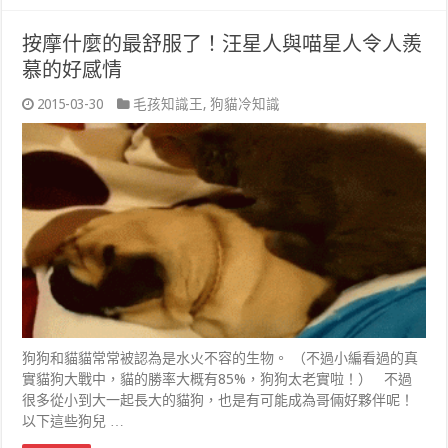
按摩什麼的最舒服了！汪星人與喵星人令人羨
慕的好感情
2015-03-30
毛孩知識王
,
狗貓冷知識
狗狗和貓貓常常被認為是水火不容的生物。 （不過小編看過的真
實貓狗大戰中，貓的勝率大概有85%，狗狗太老實啦！） 不過
很多從小到大一起長大的貓狗，也是有可能成為哥倆好夥伴呢！
以下這些狗兒 …