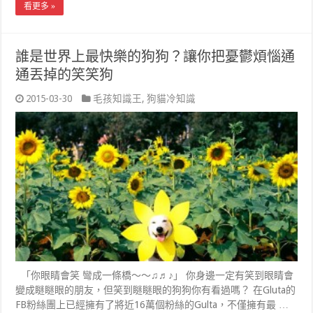
看更多 »
誰是世界上最快樂的狗狗？讓你把憂鬱煩惱通
通丟掉的笑笑狗
2015-03-30
毛孩知識王
,
狗貓冷知識
「你眼睛會笑 彎成一條橋～～♫♬♪」 你身邊一定有笑到眼睛會
變成瞇瞇眼的朋友，但笑到瞇瞇眼的狗狗你有看過嗎？ 在Gluta的
FB粉絲團上已經擁有了將近16萬個粉絲的Gulta，不僅擁有最 …