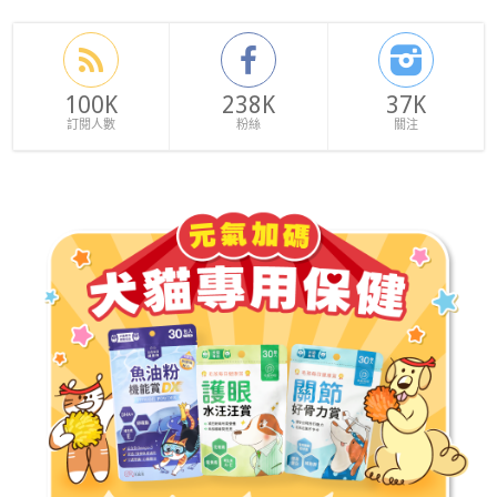
100K
238K
37K
訂閱人數
粉絲
關注