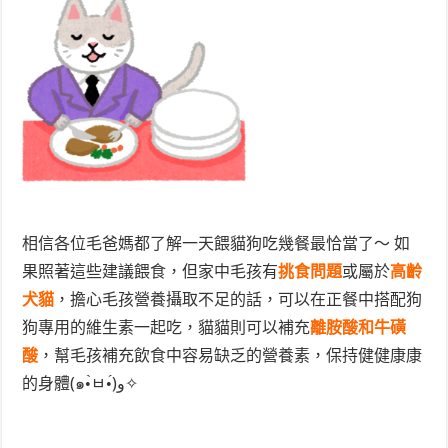
相信各位毛爸媽都了解一天餵貓狗吃幾餐最恰當了～ 如
果照著這些建議餵食，但家中毛孩有
挑食問題
或屬於
高齡
犬貓
，擔心毛孩營養攝取不足的話，可以在正餐中搭配狗
狗專用的
維生素
一起吃，貓貓則可以補充
離胺酸和牛磺
酸
，幫毛孩補充飲食中容易缺乏的營養素，保持健健康康
的身體(๑•̀ㅂ•́)و✧