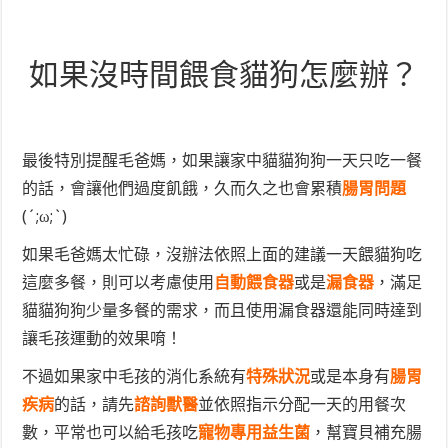
如果沒時間餵食貓狗怎麼辦？
最後特別提醒毛爸媽，如果讓家中貓貓狗狗一天只吃一餐
的話，會讓他們過度飢餓，久而久之也會累積
腸胃問題
(´;ω;`)
如果毛爸媽太忙碌，沒辦法依照上面的建議一天餵貓狗吃
這麼多餐，則可以考慮使用
自動餵食器
或是
漏食器
，滿足
貓貓狗狗少量多餐的需求，而且使用漏食器還能同時達到
讓毛孩運動的效果唷！
不過如果家中毛孩的消化系統有
特殊狀況
或是本身有
腸胃
疾病
的話，請先
諮詢獸醫
並依照指示分配一天的用餐次
數，平常也可以給毛孩吃
寵物專用益生菌
，幫寶貝補充腸