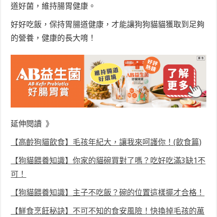
道好菌，維持腸胃健康。
好好吃飯，保持胃腸道健康，才能讓狗狗貓貓獲取到足夠
的營養，健康的長大唷！
延伸閱讀 》
【高齡狗貓飲食】毛孩年紀大，讓我來呵護你！(飲食篇)
【狗貓餵養知識】你家的貓碗買對了嗎？吃好吃滿3缺1不
可！
【狗貓餵養知識】主子不吃飯？碗的位置這樣擺才合格！
【鮮食烹飪秘訣】不可不知的食安風險！快換掉毛孩的萬