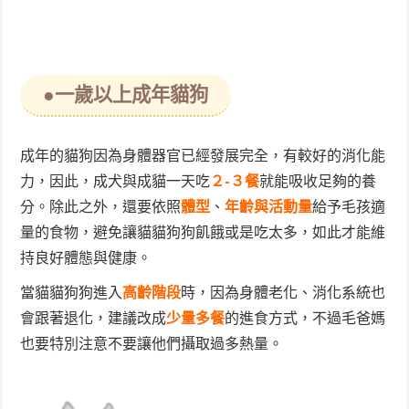
●一歲以上成年貓狗
成年的貓狗因為身體器官已經發展完全，有較好的消化能
力，因此，成犬與成貓一天吃
２-３餐
就能吸收足夠的養
分。除此之外，還要依照
體型
、
年齡與活動量
給予毛孩適
量的食物，避免讓貓貓狗狗飢餓或是吃太多，如此才能維
持良好體態與健康。
當貓貓狗狗進入
高齡階段
時，因為身體老化、消化系統也
會跟著退化，建議改成
少量多餐
的進食方式，不過毛爸媽
也要特別注意不要讓他們攝取過多熱量。