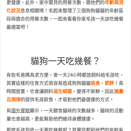
更健康，此外，家中寶貝的用餐次數，跟他們的
年齡與消
化狀況
息息相關唷！毛起來整理了三個狗狗貓貓的年齡區
段與適合的用餐次數，一起來看看你家毛孩一天該吃幾餐
最適當吧！
貓狗一天吃幾餐？
有些毛爸媽為求方便，會一天24小時都放飼料給毛孩吃，
其實這樣的任食方式很容易造成狗狗貓貓
挑食
、
肥胖
！長
時間放置，也會讓飼料
滋生細菌
，變得不新鮮。因此
適量
且規律
的提供毛孩飲食，才是對他們最健康的方式。
有
國外實驗
顯示，一天餵食貓咪的次數越多，貓咪的活動
量也會越高，更能幫助他們維持身體健康。
那麼毛孩到底一天要吃幾餐呢？其實這都和他們的年齡有