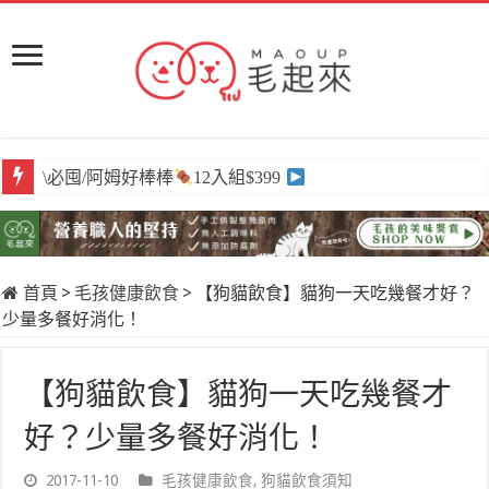
\必囤/阿姆好棒棒
\獨家/原肉嫩鮮食
12入組$399
任選買6送3
首頁
>
毛孩健康飲食
>
【狗貓飲食】貓狗一天吃幾餐才好？
少量多餐好消化！
【狗貓飲食】貓狗一天吃幾餐才
好？少量多餐好消化！
2017-11-10
毛孩健康飲食
,
狗貓飲食須知