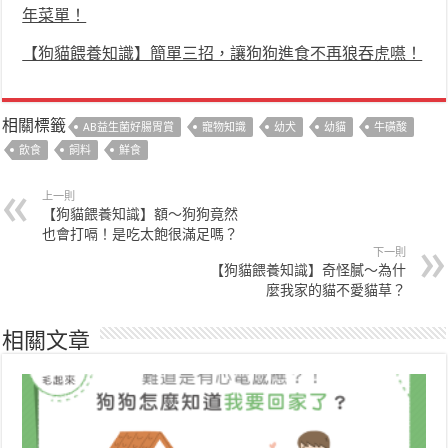
年菜單！
【狗貓餵養知識】簡單三招，讓狗狗進食不再狼吞虎嚥！
相關標籤
AB益生菌好腸胃賞
寵物知識
幼犬
幼貓
牛磺酸
飲食
飼料
鮮食
上一則
【狗貓餵養知識】額～狗狗竟然
也會打嗝！是吃太飽很滿足嗎？
下一則
【狗貓餵養知識】奇怪膩～為什
麼我家的貓不愛貓草？
相關文章