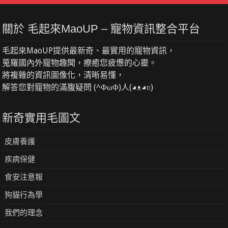
關於 毛起來MaoUP – 寵物資訊整合平台
毛起來MaoUP提供最新奇、最實用的寵物資訊，
蒐羅國內外寵物趣聞，療癒您疲憊的心靈。
將複雜的資訊圖像化，清晰易懂，
解答您對寵物的滿腹疑問 (^ΦωΦ)人(◕ᴥ◕ʋ)
新奇實用毛圖文
皮膚養護
疾病保健
食安注意報
狗貓行為學
我們的理念