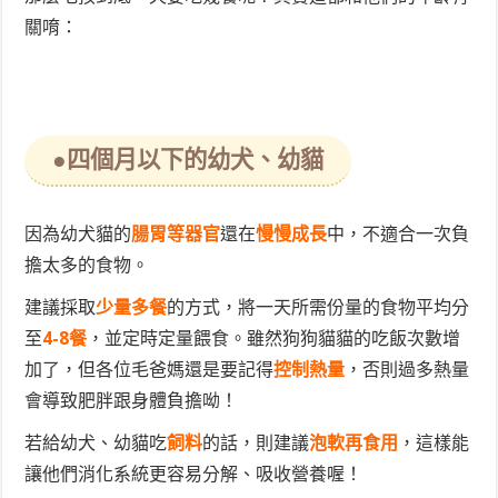
關唷：
●四個月以下的幼犬、幼貓
因為幼犬貓的
腸胃等器官
還在
慢慢成長
中，不適合一次負
擔太多的食物。
建議採取
少量多餐
的方式
，將一天所需份量的食物平均分
至
4-8餐
，並定時定量餵食。雖然狗狗貓貓的吃飯次數增
加了，但各位毛爸媽還是要記得
控制熱量
，否則過多熱量
會導致肥胖跟身體負擔呦！
若給幼犬、幼貓吃
飼料
的話，則建議
泡軟再食用
，這樣能
讓他們消化系統更容易分解、吸收營養喔！