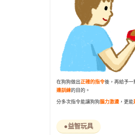
在狗狗做出
正確的指令
後，再給予一
邊訓練
的目的。
分多次指令能讓狗狗
腦力激盪
，更能
●益智玩具