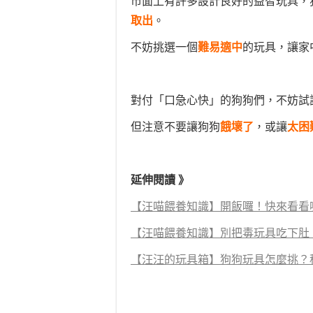
市面上有許多設計良好的益智玩具，
取出
。
不妨挑選一個
難易適中
的玩具，讓家
對付「口急心快」的狗狗們，不妨試
但注意不要讓狗狗
餓壞了
，或讓
太困
延伸閱讀 》
【汪喵餵養知識】開飯囉！快來看看
【汪喵餵養知識】別把毒玩具吃下肚
【汪汪的玩具箱】狗狗玩具怎麼挑？