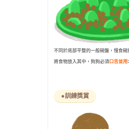
不同於底部平整的一般碗盤，慢食碗
將食物放入其中，狗狗必須
口舌並用
●訓練獎賞