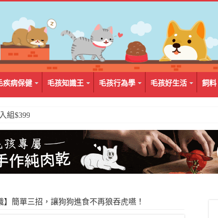
毛疾病保健
毛孩知識王
毛孩行為學
毛孩好生活
飼料
2入組$399
識】簡單三招，讓狗狗進食不再狼吞虎嚥！