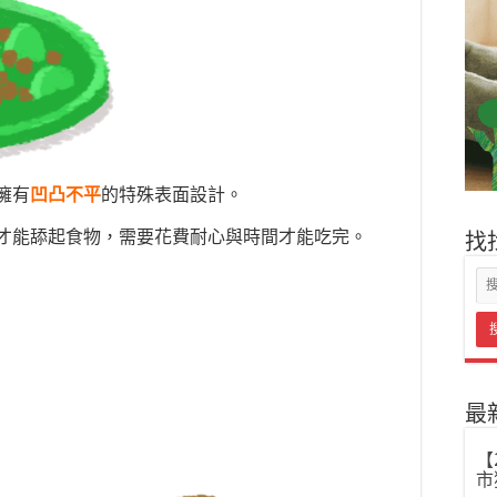
擁有
凹凸不平
的特殊表面設計。
才能舔起食物，需要花費耐心與時間才能吃完。
找
最
【
市