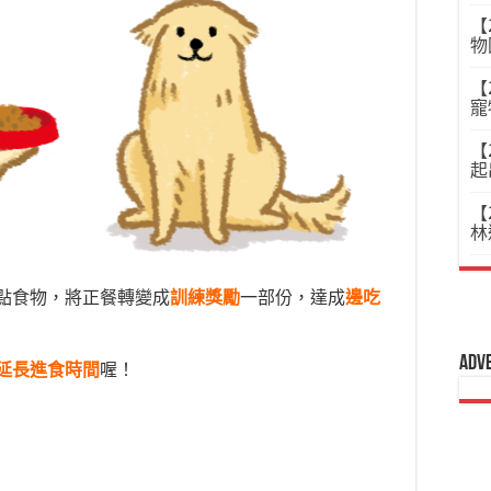
【
物
【
寵
【
起
【
林
點食物，將正餐轉變成
訓練獎勵
一部份，達成
邊吃
Adv
延長進食時間
喔！