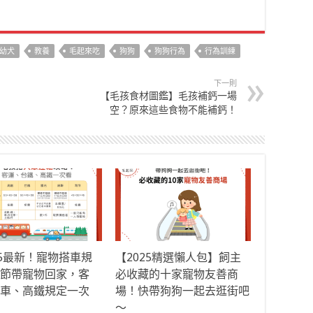
幼犬
教養
毛起來吃
狗狗
狗狗行為
行為訓練
下一則
【毛孩食材圖鑑】毛孩補鈣一場
空？原來這些食物不能補鈣！
25最新！寵物搭車規
【2025精選懶人包】飼主
節帶寵物回家，客
必收藏的十家寵物友善商
車、高鐵規定一次
場！快帶狗狗一起去逛街吧
～