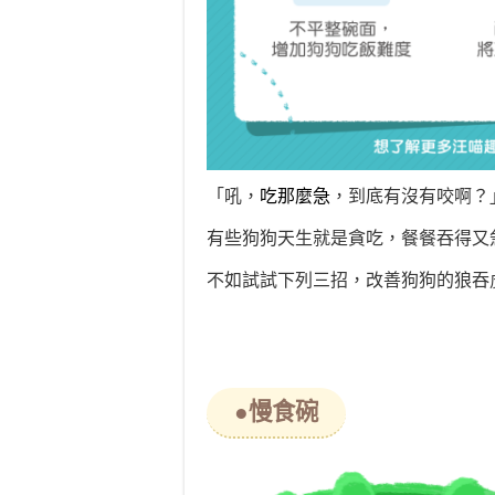
「吼，
吃那麼急
，到底
有沒有咬
啊？
有些狗狗天生就是貪吃，餐餐吞得
又
不如試試下列三招，改善狗狗的狼吞
●慢食碗