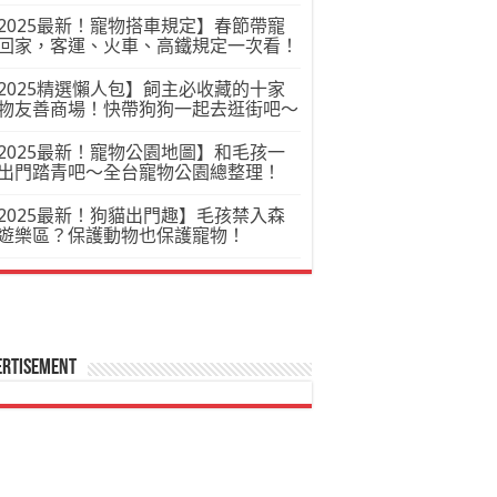
2025最新！寵物搭車規定】春節帶寵
回家，客運、火車、高鐵規定一次看！
2025精選懶人包】飼主必收藏的十家
物友善商場！快帶狗狗一起去逛街吧～
2025最新！寵物公園地圖】和毛孩一
出門踏青吧～全台寵物公園總整理！
2025最新！狗貓出門趣】毛孩禁入森
遊樂區？保護動物也保護寵物！
ertisement