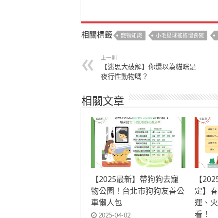
相關標籤
寵物知識
小毛星球搖搖慢食碗
上一則
【迷思大破解】你還以為貓咪是
夜行性動物嗎？
相關文章
【2025最新】帶狗狗去寵
【20
物公園！台北市狗狗友善公
定】春
車懶人包
運、火
看！
2025-04-02