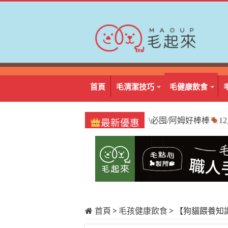
首頁
毛清潔技巧
毛健康飲食
\必囤/阿姆好棒棒
1
最新優惠
首頁
>
毛孩健康飲食
>
【狗貓餵養知