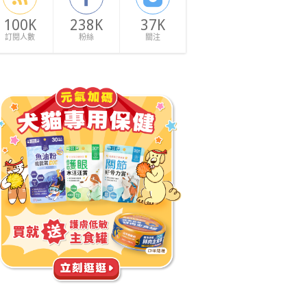
100K
238K
37K
訂閱人數
粉絲
關注