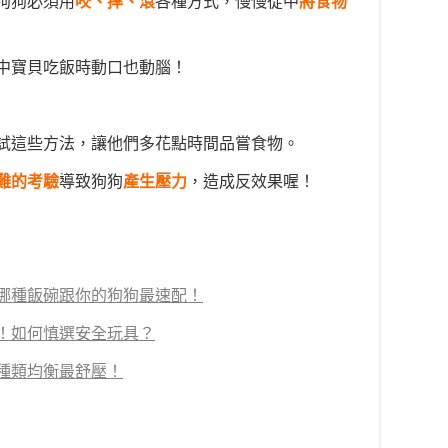
狗狗必須用
咬、摔、滾
各種方式，慢慢從中
將
食物
中寶貝吃飯時動口也動腦！
試這些方法，讓他們多花點時間品嘗食物。
難
的考驗
導致狗狗
產生壓力
，造成反效果喔！
哪種飯碗跟你的狗狗最速配！
！如何慎選安全玩具？
種類均衡最舒壓！