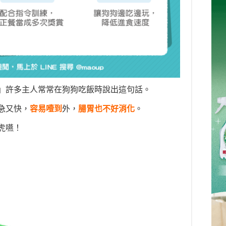
」許多主人常常在狗狗吃飯時說出這句話。
急又快
，
容易
噎到
外，
腸胃也
不好消化
。
虎嚥！