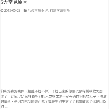
5大常見原因
2015-05-28
毛孩疾病保健
,
狗貓疾病照護
狗狗烙賽烙袂停（拉肚子拉不停）！拉出來的便便也是稀稀軟軟怎麼
辦？！Σ(lliдﾟﾉ)ﾉ 家裡養狗狗的人或多或少一定有遇過狗狗拉肚子、腹瀉
的情形，是因為吃到髒東西嗎？或是狗狗生病了？腸胃敏感？還是因為
狗 …