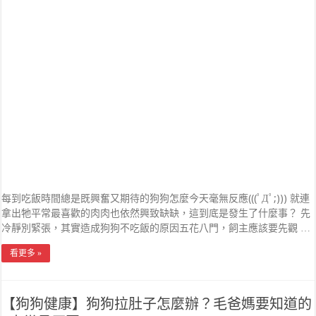
每到吃飯時間總是既興奮又期待的狗狗怎麼今天毫無反應(((ﾟДﾟ;))) 就連
拿出牠平常最喜歡的肉肉也依然興致缺缺，這到底是發生了什麼事？ 先
冷靜別緊張，其實造成狗狗不吃飯的原因五花八門，飼主應該要先觀 …
看更多 »
【狗狗健康】狗狗拉肚子怎麼辦？毛爸媽要知道的