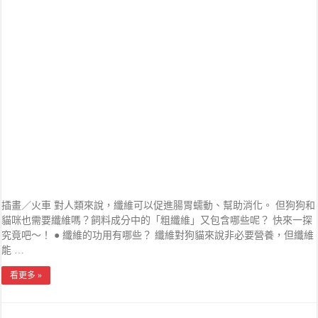
插畫／火車 對人類來說，纖維可以促進腸胃蠕動、幫助消化。 但狗狗和
貓咪也需要纖維嗎？飼料成分中的「粗纖維」又包含哪些呢？ 快來一探
究竟吧～！ ● 纖維的功用有哪些？ 纖維對狗貓來說非必要營養，但纖維
能 …
看更多 »