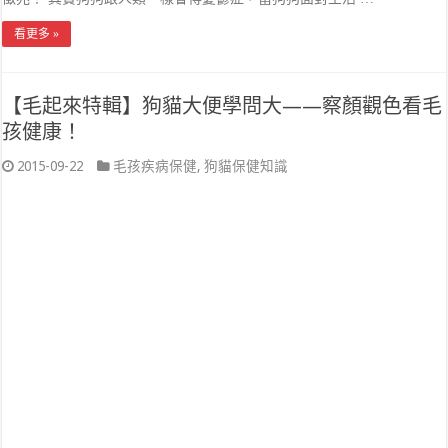
看更多 »
【毛起來特輯】狗貓大便學問大——察顏觀色看毛
孩健康！
2015-09-22
毛孩疾病保健
,
狗貓保健知識