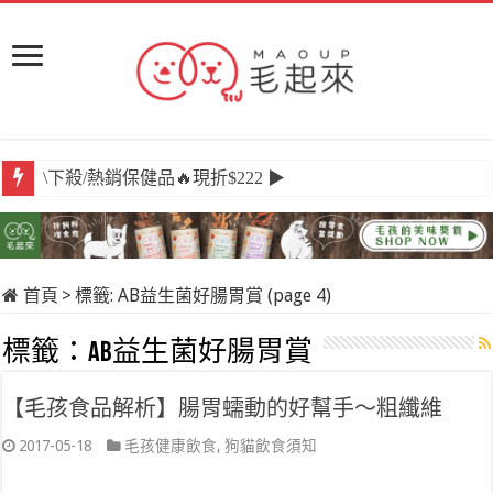
\下殺/熱銷保健品🔥現折$222 ▶
\必囤/阿姆好棒棒🍖12入組$399 ▶
\獨家/原肉嫩鮮食💖任選買6送3 ▶
\現領/LINE新好友就送💰$100購物金 ▶
首頁
>
標籤:
AB益生菌好腸胃賞
(page 4)
標籤：
AB益生菌好腸胃賞
【毛孩食品解析】腸胃蠕動的好幫手～粗纖維
2017-05-18
毛孩健康飲食
,
狗貓飲食須知