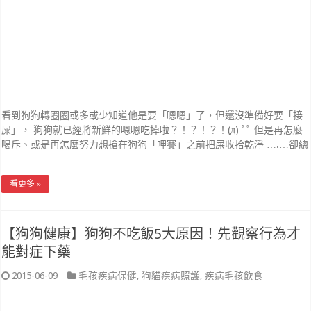
看到狗狗轉圈圈或多或少知道他是要「嗯嗯」了，但還沒準備好要「接
屎」， 狗狗就已經將新鮮的嗯嗯吃掉啦？！？！？！(д) ﾟﾟ 但是再怎麼
喝斥、或是再怎麼努力想搶在狗狗「呷賽」之前把屎收拾乾淨 ….…卻總
…
看更多 »
【狗狗健康】狗狗不吃飯5大原因！先觀察行為才
能對症下藥
2015-06-09
毛孩疾病保健
,
狗貓疾病照護
,
疾病毛孩飲食