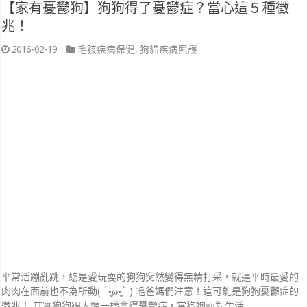
【家有憂鬱狗】狗狗得了憂鬱症？當心這５種徵
兆！
2016-02-19
毛孩疾病保健
,
狗貓疾病照護
平常活蹦亂跳，總是愛玩耍的狗狗突然變得無精打采，就連平時最愛的
肉肉在面前也不為所動( ´•̥̥̥ω•̥̥̥` ) 毛爸媽們注意！這可能是狗狗憂鬱症的
徵兆！ 其實狗狗跟人類一樣會得憂鬱症，當狗狗面對生活 …