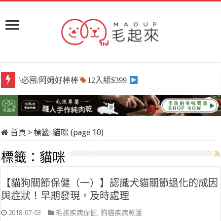
\必囤/阿姆好棒棒
12入組$399
首頁
>
標籤:
貓咪
(page 10)
標籤：
貓咪
【貓狗關節保健（一）】認識犬貓關節退化的成因
與症狀！早期發現，及時處理
2018-07-03
毛孩疾病保健
,
狗貓疾病照護