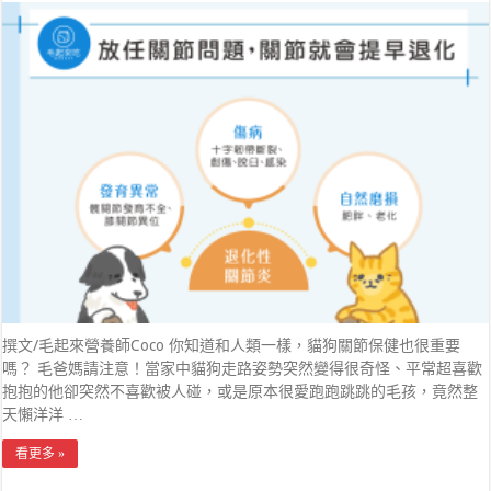
撰文/毛起來營養師Coco 你知道和人類一樣，貓狗關節保健也很重要
嗎？ 毛爸媽請注意！當家中貓狗走路姿勢突然變得很奇怪、平常超喜歡
抱抱的他卻突然不喜歡被人碰，或是原本很愛跑跑跳跳的毛孩，竟然整
天懶洋洋 …
看更多 »