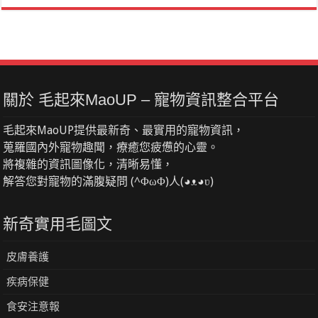
關於 毛起來MaoUP – 寵物資訊整合平台
毛起來MaoUP提供最新奇、最實用的寵物資訊，
蒐羅國內外寵物趣聞，療癒您疲憊的心靈。
將複雜的資訊圖像化，清晰易懂，
解答您對寵物的滿腹疑問 (^ΦωΦ)人(◕ᴥ◕ʋ)
新奇實用毛圖文
皮膚養護
疾病保健
食安注意報