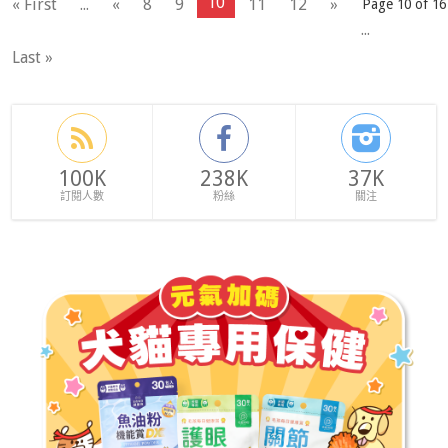
10
« First
...
«
8
9
11
12
»
Page 10 of 16
...
Last »
100K
238K
37K
訂閱人數
粉絲
關注