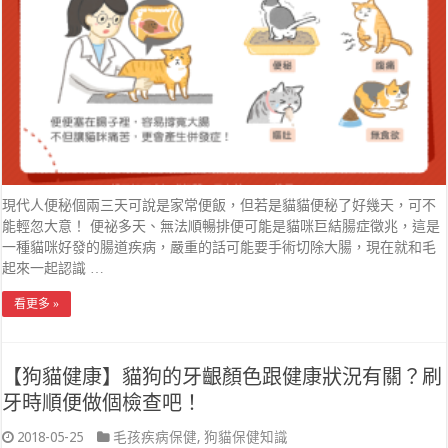
現代人便秘個兩三天可說是家常便飯，但若是貓貓便秘了好幾天，可不
能輕忽大意！ 便祕多天、無法順暢排便可能是貓咪巨結腸症徵兆，這是
一種貓咪好發的腸道疾病，嚴重的話可能要手術切除大腸，現在就和毛
起來一起認識 …
看更多 »
【狗貓健康】貓狗的牙齦顏色跟健康狀況有關？刷
牙時順便做個檢查吧！
2018-05-25
毛孩疾病保健
,
狗貓保健知識