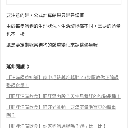
要注意的是，公式計算結果只是建議值
由於每隻狗狗的生理狀況、生活環境都不同，需要的熱量
也不一樣
還是要定期觀察狗狗的體重變化來調整熱量喔！
延伸閱讀 》
【汪喵餵養知識】家中毛孩越吃越胖？3步驟教你正確調
整餵食量！
【肥胖汪喵飲食】肥胖潛力股？天生易發胖的狗狗品種！
【肥胖汪喵飲食】喵汪老亂動！要怎麼量毛寶貝的體重
呢？
【肥胖汪喵飲食】你家狗狗過胖嗎？體型比一比！