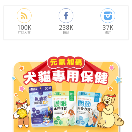
100K
238K
37K
訂閱人數
粉絲
關注