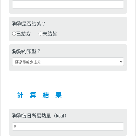
狗狗是否結紮？
已結紮
未結紮
狗狗的類型？
計 算 結 果
狗狗每日所需熱量（kcal）