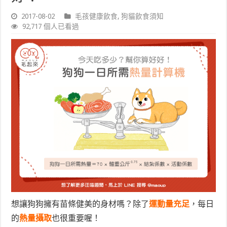
2017-08-02
毛孩健康飲食
,
狗貓飲食須知
92,717 個人已看過
想讓狗狗擁有苗條健美的身材嗎？除了
運動量充足
，每日
的
熱量攝取
也很重要喔！